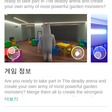
ready to take part in The deadly arena and create
your own army of most powerful garden monsters?
게임 정보
Are you ready to take part in The deadly arena and
create your own army of most powerful garden
monsters? Merge them all to create the strongest
army and overpower your enemy. Become the
더보기
Survival King in the war of Merge Defense: Garden
Fusion