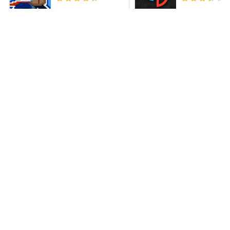
Merge Alphab
좀비고등학교
Lord Run
파인딩 블루 (Finding
Subway Surfe
Blue)
인기 카테고리
Game Reviews
February 25, 2020
‘’브롤스타즈’ PC버전 다운
로드
Game News
June 12, 2026
PC 에서 Devastate 다운
로드 및 플레이: MEmu