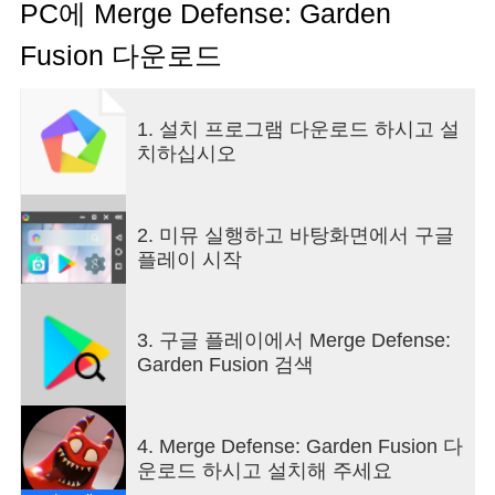
With the same gameplay as the other Merging
PC에 Merge Defense: Garden
game such as Dino Merge, Dragon Merge,
Fusion 다운로드
Superhero Merge, Merge Poke, Merge evolution,
Merge Monster, Frog Evolution,...Your quest is
simple: Merge the monsters with the same unit
1. 설치 프로그램 다운로드 하시고 설
together to upgrade your army. Get ready and
치하십시오
prepare yourself in the wars of monsters,
overpower your enemies and become the
strongest!
⚔️ How to play ⚔️
2. 미뮤 실행하고 바탕화면에서 구글
- Display your weapon on the battlefield
플레이 시작
- Upgrade monsters by merging 2 similar units
- Organize position with strategies to win
- Keep on upgrading.
3. 구글 플레이에서 Merge Defense:
- Be quick to react and think
Garden Fusion 검색
4. Merge Defense: Garden Fusion 다
운로드 하시고 설치해 주세요