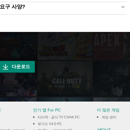
 최소 요구 사양?
다운로드
C
인기 앱 For PC
더 많은 게임
티비착 - 공식 TV CHAK PC
게임 센터
뷰가드 V4.0 PC