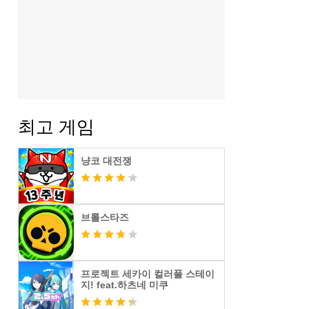
최고 게임
냥코 대전쟁
브롤스타즈
프로젝트 세카이 컬러풀 스테이
지! feat.하츠네 미쿠