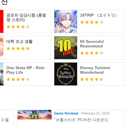
이션
공포의 임상시험 (총몇
18TRIP （エイトリ）
/privacy
명 스토리)
/
/articles/115004647846
대학 조교 생활
60 Seconds!
Reatomized
Wi-Fi 환경에서 가장 원활하게 작동합니다.
One State RP - Role
Disney Twisted-
Play Life
Wonderland
Game Reviews
February 25, 2020
 3 월
‘’브롤스타즈’ PC버전 다운로드