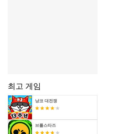
최고 게임
냥코 대전쟁
브롤스타즈