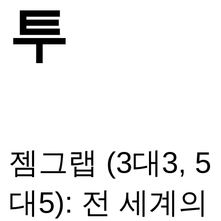
투
젬그랩 (3대3, 5
대5): 전 세계의