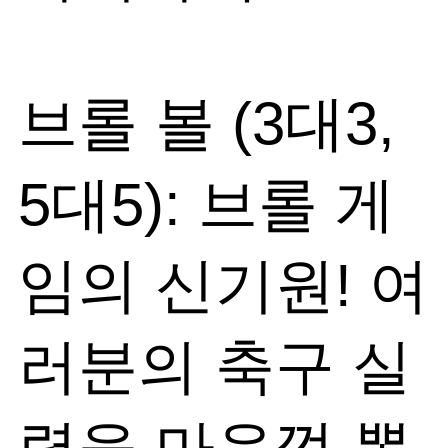
브롤 볼 (3대3,
5대5): 브롤 게
임의 신기원! 여
러분의 축구 실
력을 마음껏 뽐