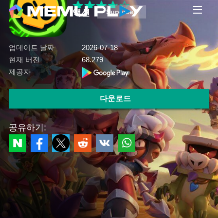
액션
Supercell
업데이트 날짜
2026-07-18
현재 버전
68.279
제공자
다운로드
공유하기: