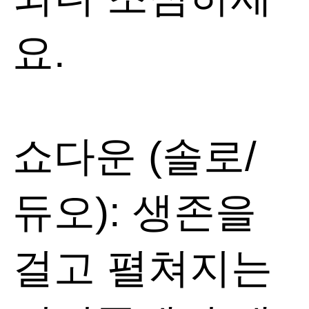
요.
쇼다운 (솔로/
듀오): 생존을
걸고 펼쳐지는