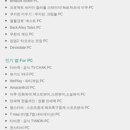
tentacle locker PC
프로젝트 세카이 컬러풀 스테이지! feat.하츠네 미쿠 PC
쿠키런 키우기 - 쿠키런: 크럼블 PC
열혈강호: 넥스트 PC
Back Alley Tales PC
무한의 계단 PC
킹덤2: 타오르는 전장 PC
Devastate PC
인기 앱 For PC
티비착 - 공식 TV CHAK PC
뷰가드 V4.0 PC
WePlay - 파티게임 PC
Amaranth10 PC
마루-만화뷰어,텍스트뷰어,스캔뷰어,소설뷰어 PC
만세력 천을귀인 - 정통 만세력 PC
챔스티비 : 스포츠중계 해외축구중계 스포츠분석 PC
T map (티맵,T맵,내비게이션) PC
티비몬 - 공식 TVMON PC
천사티비 PC