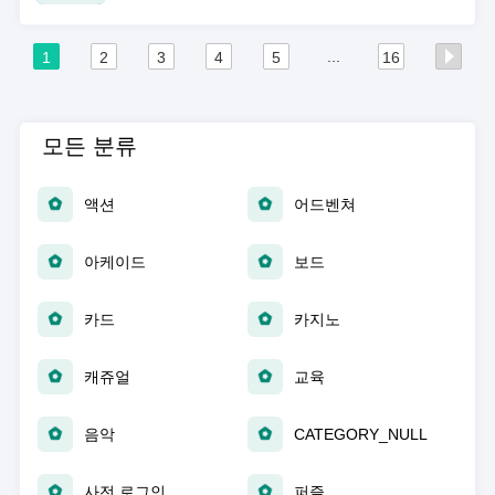
...
1
2
3
4
5
16
모든 분류
액션
어드벤쳐
아케이드
보드
카드
카지노
캐쥬얼
교육
음악
CATEGORY_NULL
사전 로그인
퍼즐