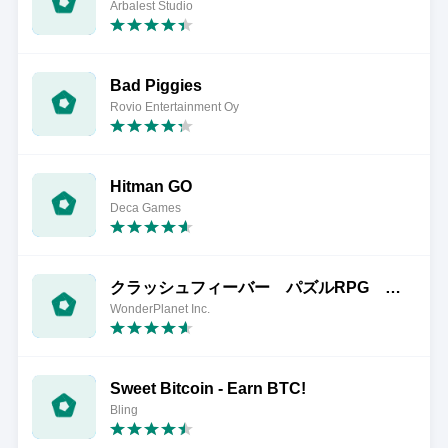
Arbalest Studio
Bad Piggies
Rovio Entertainment Oy
Hitman GO
Deca Games
クラッシュフィーバー パズルRPG 新感覚ブッ壊しバトル！
WonderPlanet Inc.
Sweet Bitcoin - Earn BTC!
Bling