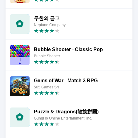
무한의 금고
Neptune Company
Bubble Shooter - Classic Pop
Bubble Shooter
Gems of War - Match 3 RPG
505 Games Srl
Puzzle & Dragons(龍族拼圖)
GungHo Online Entertainment, Inc.