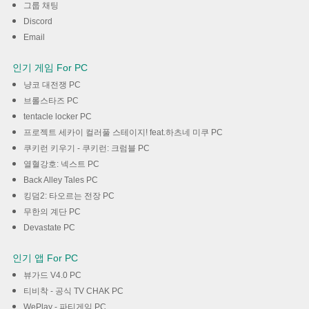
그룹 채팅
Discord
Email
인기 게임 For PC
냥코 대전쟁 PC
브롤스타즈 PC
tentacle locker PC
프로젝트 세카이 컬러풀 스테이지! feat.하츠네 미쿠 PC
쿠키런 키우기 - 쿠키런: 크럼블 PC
열혈강호: 넥스트 PC
Back Alley Tales PC
킹덤2: 타오르는 전장 PC
무한의 계단 PC
Devastate PC
인기 앱 For PC
뷰가드 V4.0 PC
티비착 - 공식 TV CHAK PC
WePlay - 파티게임 PC