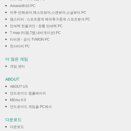
Amaranth10 PC
마루-만화뷰어,텍스트뷰어,스캔뷰어,소설뷰어 PC
챔스티비 : 스포츠중계 해외축구중계 스포츠분석 PC
만세력 천을귀인 - 정통 만세력 PC
T map (티맵,T맵,내비게이션) PC
티비몬 - 공식 TVMON PC
천사티비 PC
더 많은 게임
게임 센터
ABOUT
ABOUT US
안드로이드 앱플레이어
MEmu 9.0
안드로이드 게임을 PC에서
다운로드
다운로드