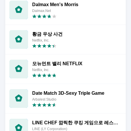
Dalmax Men's Morris
Dalmax.Net
황금 우상 사건
Netflix, Inc.
모뉴먼트 밸리 NETFLIX
Netflix, Inc.
Date Match 3D-Sexy Triple Game
Arbalest Studio
LINE CHEF 깜찍한 쿠킹 게임으로 레스토랑 경영!
LINE (LY Corporation)