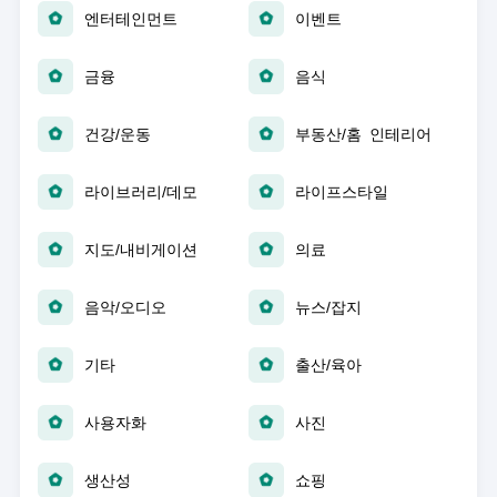
엔터테인먼트
이벤트
금융
음식
건강/운동
부동산/홈 인테리어
라이브러리/데모
라이프스타일
지도/내비게이션
의료
음악/오디오
뉴스/잡지
기타
출산/육아
사용자화
사진
생산성
쇼핑