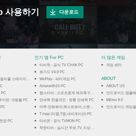
pp 사용하기
다운로드
C
인기 앱 For PC
더 많은 게임
티비착 - 공식 TV CHAK PC
게임 센터
뷰가드 V4.0 PC
ABOUT
지! feat.하츠네 미쿠 PC
WePlay - 파티게임 PC
PC
Amaranth10 PC
ABOUT US
 PC
챔스티비 : 스포츠중계 해외축구중계 스포츠분석 PC
안드로이드 앱플
쿠키런: 크럼블 PC
만세력 천을귀인 - 정통 만세력 PC
MEmu 9.0
s PC
마루-만화뷰어,텍스트뷰어,스캔뷰어,소설뷰어 PC
안드로이드 게임을
T map (티맵,T맵,내비게이션) PC
전장 PC
티비몬 - 공식 TVMON PC
착한티비 - 실시간 무료 TV, 지상파, 종편, 케이블 방송 PC