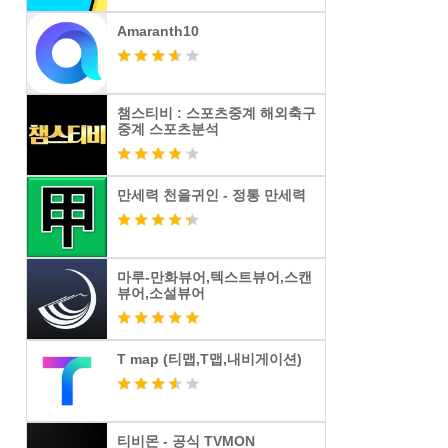
Amaranth10
챔스티비 : 스포츠중계 해외축구
중계 스포츠분석
만세력 천을귀인 - 정통 만세력
마루-만화뷰어,텍스트뷰어,스캔
뷰어,소설뷰어
T map (티맵,T맵,내비게이션)
티비몬 - 공식 TVMON