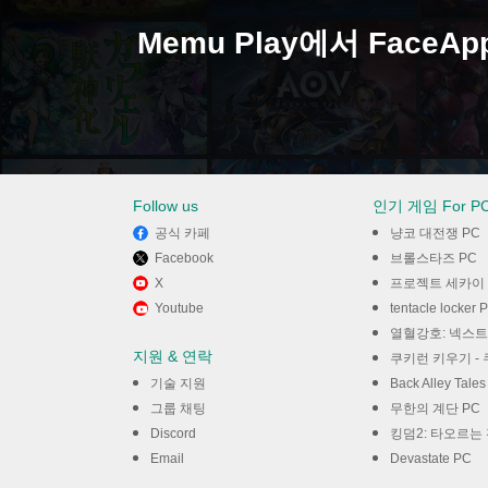
Memu Play에서 FaceA
Follow us
인기 게임 For P
공식 카페
냥코 대전쟁 PC
Facebook
브롤스타즈 PC
X
프로젝트 세카이 컬러풀 스테이
Youtube
tentacle locker 
열혈강호: 넥스트
지원 & 연락
쿠키런 키우기 - 
기술 지원
Back Alley Tale
그룹 채팅
무한의 계단 PC
Discord
킹덤2: 타오르는 
Email
Devastate PC