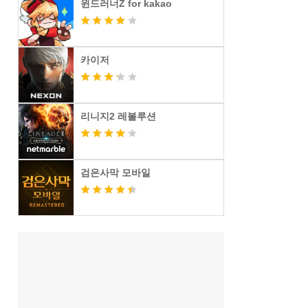
윈드러너Z for kakao
카이저
리니지2 레볼루션
검은사막 모바일