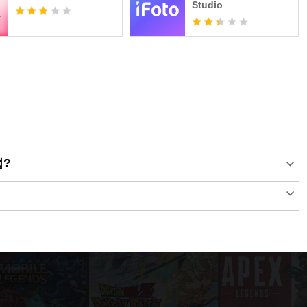
Studio
법?