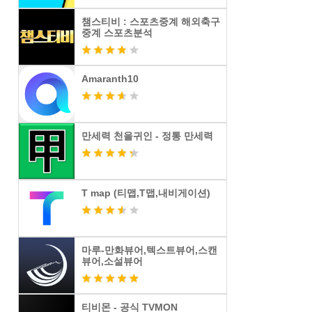
챔스티비 : 스포츠중계 해외축구
중계 스포츠분석
Amaranth10
만세력 천을귀인 - 정통 만세력
T map (티맵,T맵,내비게이션)
마루-만화뷰어,텍스트뷰어,스캔
뷰어,소설뷰어
티비몬 - 공식 TVMON