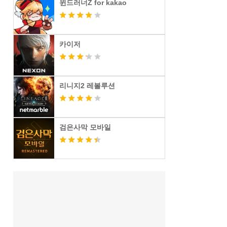
윈드러너Z for kakao
카이저
리니지2 레볼루션
검은사막 모바일