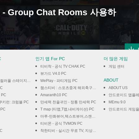
o - Group Chat Rooms 사용하
C
인기 앱 For PC
더 많은 게임
티비착 - 공식 TV CHAK PC
게임 센터
뷰가드 V4.0 PC
ABOUT
지! feat.하츠네 미쿠 PC
WePlay - 파티게임 PC
PC
챔스티비 : 스포츠중계 해외축구중계 스포츠분석 PC
ABOUT US
 PC
Amaranth10 PC
안드로이드 앱플
쿠키런: 크럼블 PC
만세력 천을귀인 - 정통 만세력 PC
MEmu 9.0
s PC
T map (티맵,T맵,내비게이션) PC
안드로이드 게임을
마루-만화뷰어,텍스트뷰어,스캔뷰어,소설뷰어 PC
티비몬 - 공식 TVMON PC
PC
착한티비 - 실시간 무료 TV, 지상파, 종편, 케이블 방송 PC