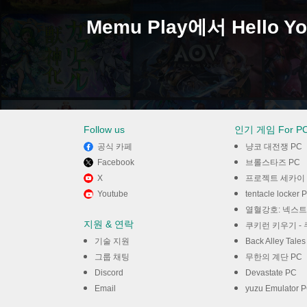
Memu Play에서 Hello Y
Follow us
인기 게임 For P
공식 카페
냥코 대전쟁 PC
Facebook
브롤스타즈 PC
X
프로젝트 세카이 컬러풀 스테이
기
Youtube
tentacle locker 
열혈강호: 넥스트
지원 & 연락
쿠키런 키우기 - 
기술 지원
Back Alley Tale
그룹 채팅
무한의 계단 PC
Discord
Devastate PC
Email
yuzu Emulator 