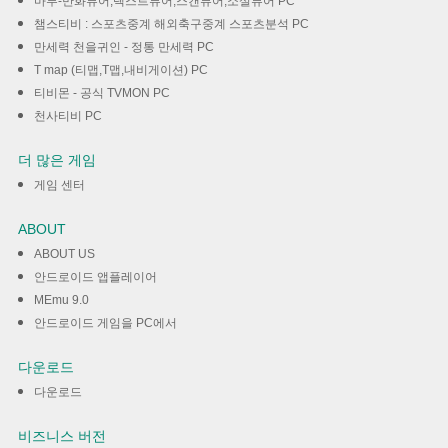
마루-만화뷰어,텍스트뷰어,스캔뷰어,소설뷰어 PC
챔스티비 : 스포츠중계 해외축구중계 스포츠분석 PC
만세력 천을귀인 - 정통 만세력 PC
T map (티맵,T맵,내비게이션) PC
티비몬 - 공식 TVMON PC
천사티비 PC
더 많은 게임
게임 센터
ABOUT
ABOUT US
안드로이드 앱플레이어
MEmu 9.0
안드로이드 게임을 PC에서
다운로드
다운로드
비즈니스 버전