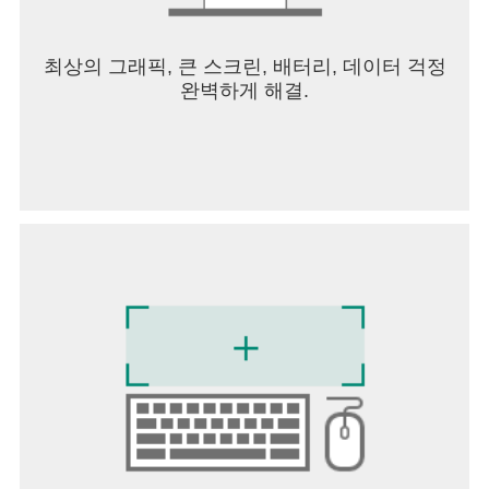
과 선택적 접근권한을 구분하여 동의할 수 있습니
다. 이를 원하시면, 6.0 이상으로 업그레이드하시기
바랍니다. 이후 접근권한을 다시 설정하시려면 앱을
최상의 그래픽, 큰 스크린, 배터리, 데이터 걱정
삭제 후 재설치하셔야 합니다.우리는, 우리가 지금
완벽하게 해결.
만드는 모든 것들이누군가의 인생을 바꿔놓을 만한
기회가 되리라 믿습니다.-ST Unitas----개발자 연락
처 :(주)에스티유니타스 구로구 경인로 662, 30층(신
도림동, 디큐브시티)구로구, 서울특별시
08209South Korea 119-86-27573 2022-서울구
로-2373----개발자 연락처 :(주)에스티유니타스 구로
구 경인로 662, 30층(신도림동, 디큐브시티)구로구,
서울특별시 08209South Korea 119-86-27573 2022-
서울구로-2373 법인 직접 신고