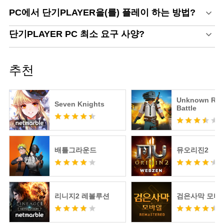
PC에서 단기PLAYER을(를) 플레이 하는 방법?
단기PLAYER PC 최소 요구 사양?
추천
Unknown Roy
Seven Knights
Battle
배틀그라운드
뮤오리진2
리니지2 레볼루션
검은사막 모바