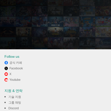
Follow us
공식 카페
Facebook
Memu Play에서 단기PLAYER
X
Youtube
사용하기
지원 & 연락
다운로드
기술 지원
그룹 채팅
Discord