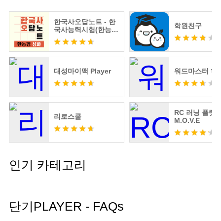
한국사오답노트 - 한
학원친구
국사능력시험(한능검)
심화 기출요약
대성마이맥 Player
워드마스터 학
RC 러닝 플랫
리로스쿨
M.O.V.E
인기 카테고리
단기PLAYER - FAQs