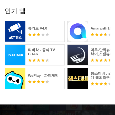
인기 앱
뷰가드 V4.0
Amaranth10
티비착 - 공식 TV
마루-만화뷰어
CHAK
뷰어,스캔뷰어
어
챔스티비 : 스
WePlay - 파티게임
계 해외축구중
츠분석