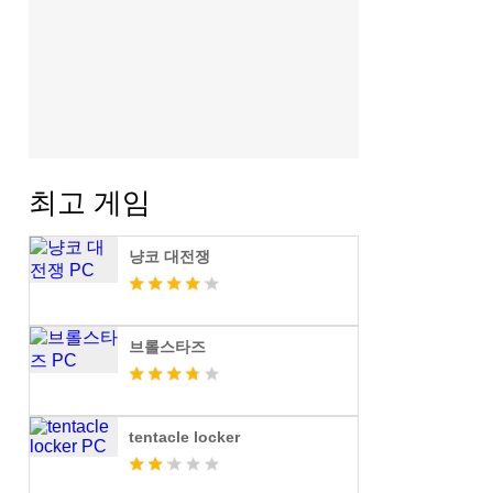
최고 게임
냥코 대전쟁
브롤스타즈
tentacle locker