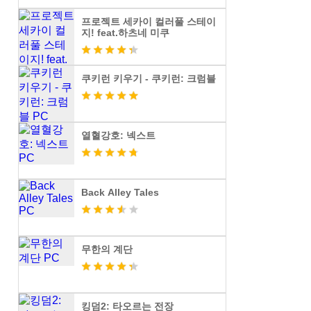
프로젝트 세카이 컬러풀 스테이
지! feat.하츠네 미쿠
쿠키런 키우기 - 쿠키런: 크럼블
열혈강호: 넥스트
Back Alley Tales
무한의 계단
킹덤2: 타오르는 전장