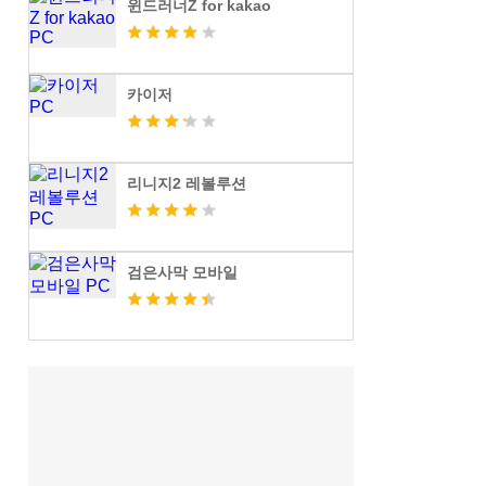
윈드러너Z for kakao
카이저
리니지2 레볼루션
검은사막 모바일