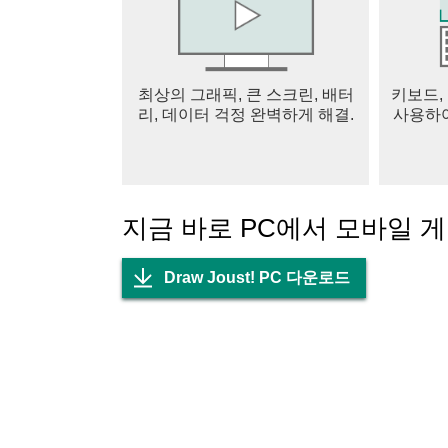
최상의 그래픽, 큰 스크린, 배터
키보드,
리, 데이터 걱정 완벽하게 해결.
사용하여
지금 바로 PC에서 모바일 
Draw Joust! PC 다운로드