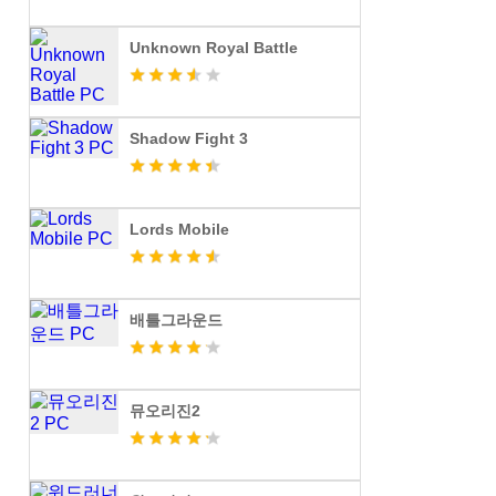
Unknown Royal Battle
Shadow Fight 3
Lords Mobile
배틀그라운드
뮤오리진2