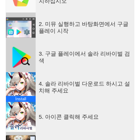
치하십시오
계수의 힘이 많이 소모되면서 솔라 대륙도 점차 빛
을 잃어가게 되었습니다. 거대한 어둠이 드리우게
된 솔라 대륙, 그 어둠을 밝힐 수 있는 사람은 용사님
2. 미뮤 실행하고 바탕화면에서 구글
밖에 없습니다!
플레이 시작
※보는 맛이 있는 다양한 캐릭터
6가지 진영, 70여명의 영웅, 자기만의 서사시를 가지
고 있는 영웅들로 솔라 대륙의 이야기가 펼쳐집니
3. 구글 플레이에서 솔라 리바이벌 검
다! 새로운 모험의 세계에서 자기만의 이야기를 직
색
접 만들어 보세요!
※타는 맛이 있는 방치형 플레이
방치만 해도 하루 종일 보상 아이템이 펑펑 쏟아집
니다!! 다양한 전투 시스템을 통해서도 끊임없이 보
4. 솔라 리바이벌 다운로드 하시고 설
상을 획득할 수 있습니다.
치해 주세요
※깨는 맛이 있는 다양한 콘텐츠
Install
다양한 PVP시스템: 1V1, 3V3결투장 뿐만 아니라 왕
좌쟁탈전에서 미리 만렙으로 구성된 영웅들의 조합
을 즐겨보실 수 있습니다！
5. 아이콘 클릭해 주세요
재미있는 PVE시스템: 체스, 탑 공략, Rougelike, 퍼
즐풀기 등 어느 게임보다 다양한 플레이방식을 솔라
리바이벌에서 확인하실 수 있습니다!