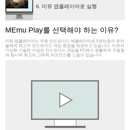
※짜는 맛이 있는 전략 플레이
6. 미뮤 앱플레이어로 실행
전략적인 덱 조합, 다양한 속성을 가진 각인, 그리고
서로 다른 스킬과 진영 버프를 가진 5가지 신의 무기
로 전투의 새로운 전략성을 추가합니다.
MEmu Play를 선택해야 하는 이유?
방치를 시작하기 전에 최고 진영과 전략을 세팅해
보세요!
미뮤 앱플레이어는 무료 안드로이드 에뮬레이터로 5천만명의 유저
▶ 공식 웹페이지 및 채널 ◀
들에게 최고의 안드로이드 게임 환경을 제공하고 있습니다. 미뮤의
*공식 홈페이지: www.solar-revival.co.kr
가상화 기술은 수많은 안드로이드 게임을 PC에서 원활하게 구동함
*공식 카페: cafe.naver.com/solarrevival
과 동시에 최고의 그래픽 퍼포먼스를 느낄수 있습니다.
*공식 유튜브:
www.youtube.com/channel/UC83l2hRWb-
LPcnVCHalZHxQ
*공식 페이스북: www.facebook.com/솔라-리바이벌-
Revival-111141161350819
--------------------------------------
■ 앱 접근권한 안내
[필수 접근권한]
메모리 카드 읽기, 쓰기 권한 : 게임 업데이트 내용을
저장하거나 불러드릴 때 사용합니다.
[선택적 접근권한]