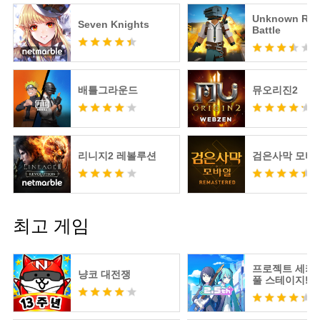
Unknown Roy
Seven Knights
Battle
배틀그라운드
뮤오리진2
리니지2 레볼루션
검은사막 모바
최고 게임
프로젝트 세카
냥코 대전쟁
풀 스테이지! fe
츠네 미쿠