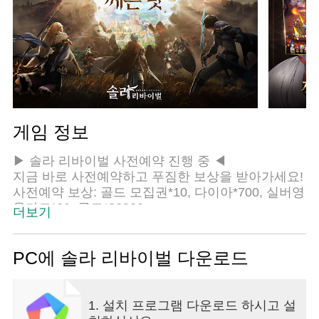
게임 정보
▶ 솔라 리바이벌 사전예약 진행 중 ◀
지금 바로 사전예약하고 푸짐한 보상을 받아가세요!
사전예약 보상: 골드 모집권*10, 다이아*700, 실버영
웅카드*60, 골드*88888
더보기
카페에서도 더 많은 보상을 준비했습니다. 지금 바
로 가입하세요!
사전예약: www.solar-revival.co.kr
PC에 솔라 리바이벌 다운로드
공식카페: cafe.naver.com/solarrevival
-----------------------------------------------------------------
세계수의 번영으로 생성된 솔라 대륙은 한때 정령과
1. 설치 프로그램 다운로드 하시고 설
인간이 공존하며 발전하는 대륙였지만, 어느 날 세