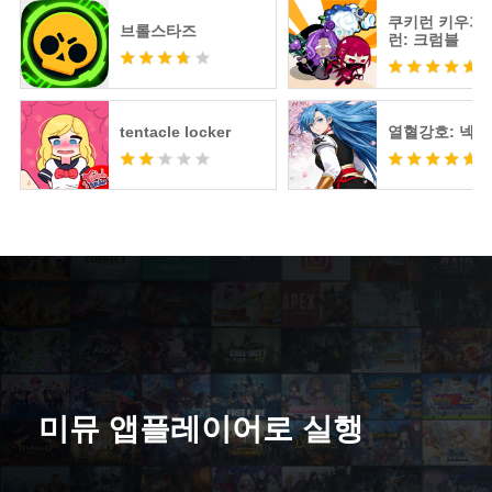
쿠키런 키우기 
브롤스타즈
런: 크럼블
tentacle locker
열혈강호: 넥
미뮤 앱플레이어로 실행