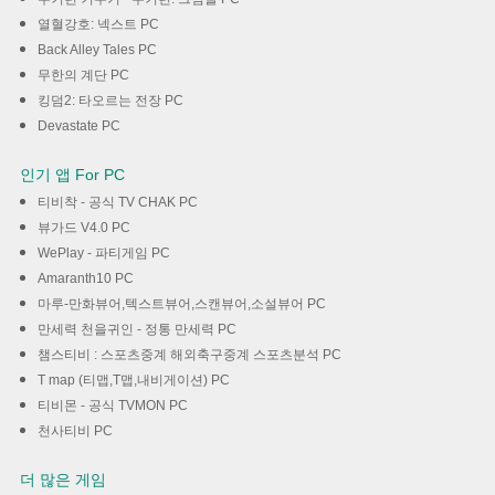
열혈강호: 넥스트 PC
Back Alley Tales PC
무한의 계단 PC
킹덤2: 타오르는 전장 PC
Devastate PC
인기 앱 For PC
티비착 - 공식 TV CHAK PC
뷰가드 V4.0 PC
WePlay - 파티게임 PC
Amaranth10 PC
마루-만화뷰어,텍스트뷰어,스캔뷰어,소설뷰어 PC
만세력 천을귀인 - 정통 만세력 PC
챔스티비 : 스포츠중계 해외축구중계 스포츠분석 PC
T map (티맵,T맵,내비게이션) PC
티비몬 - 공식 TVMON PC
천사티비 PC
더 많은 게임