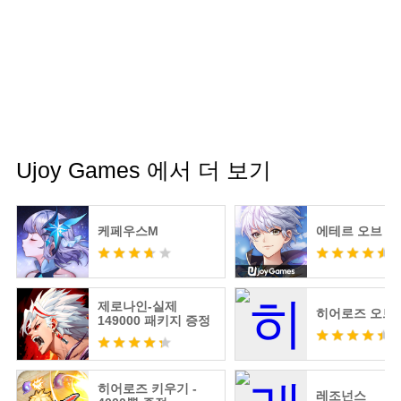
Ujoy Games 에서 더 보기
케페우스M
에테르 오브 
제로나인-실제
히어로즈 오브
149000 패키지 증정
히어로즈 키우기 -
레조넌스