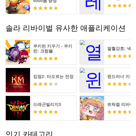
4000뽑 증정
솔라 리바이벌 유사한 애플리케이션
쿠키런 키우기 - 쿠키
열혈강호: 넥
런: 크럼블
킹덤2: 타오르는 전장
윈드러너 키우
드래곤빌리지3
트릭컬 리바이
인기 카테고리