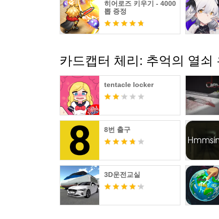
히어로즈 키우기 - 4000
뽑 증정
카드캡터 체리: 추억의 열쇠
tentacle locker
8번 출구
3D운전교실