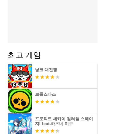
최고 게임
냥코 대전쟁
브롤스타즈
프로젝트 세카이 컬러풀 스테이
지! feat.하츠네 미쿠