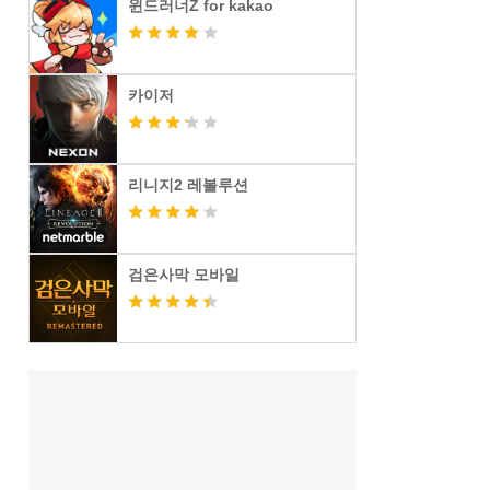
윈드러너Z for kakao
카이저
리니지2 레볼루션
검은사막 모바일