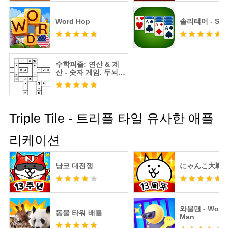
Word Hop
솔리테어 - Solit
수학퍼즐: 연산 & 계
산 - 숫자 게임. 두뇌
트레이닝
Triple Tile - 트리플 타일 유사한 애플
리케이션
냥코 대전쟁
にゃんこ大戦
와블맨 - Wobb
동물 타워 배틀
Man