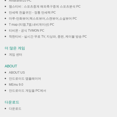
Amaranth10 PC
챔스티비 : 스포츠중계 해외축구중계 스포츠분석 PC
만세력 천을귀인 - 정통 만세력 PC
마루-만화뷰어,텍스트뷰어,스캔뷰어,소설뷰어 PC
T map (티맵,T맵,내비게이션) PC
티비몬 - 공식 TVMON PC
착한티비 - 실시간 무료 TV, 지상파, 종편, 케이블 방송 PC
더 많은 게임
게임 센터
ABOUT
ABOUT US
안드로이드 앱플레이어
MEmu 9.0
안드로이드 게임을 PC에서
다운로드
다운로드