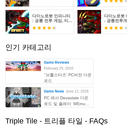
다이노로봇 인피니티
다이노로봇 배
: 공룡 전투 게임, 티렉
- 공룡전투게
스 변신
로봇전쟁
인기 카테고리
Game Reviews
February 25, 2020
‘’브롤스타즈’ PC버전 다운
로드
Game News
June 12, 2026
PC 에서 Devastate 다운
로드 및 플레이: MEmu
Play 와 함께하는 궁극의
게이밍 가이드
Triple Tile - 트리플 타일 - FAQs