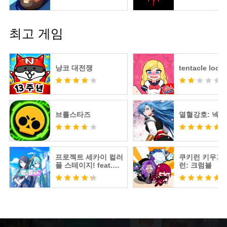
최고 게임
냥코 대전쟁
tentacle locke
브롤스타즈
열혈강호: 넥
프로젝트 세카이 컬러
쿠키런 키우기 
풀 스테이지! feat.하
런: 크럼블
츠네 미쿠