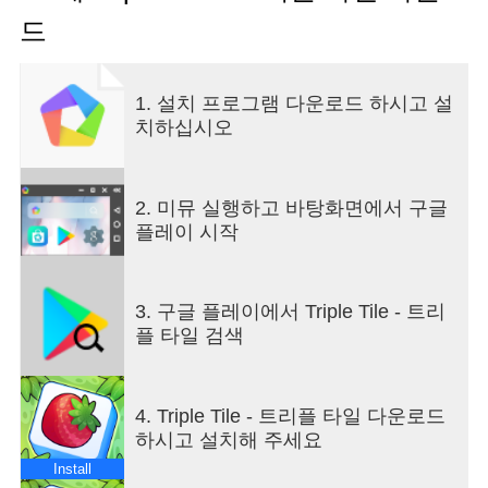
드
3D 타일의 편안한 퍼즐 게임을 즐겨보세요. 같은 모
양의 타일을 3개 이상 짝을 맞춰 마작 보드에 놓고
타일을 제거해야 합니다. 하지만 조심하세요! 매치
1. 설치 프로그램 다운로드 하시고 설
게임 레벨은 진행도에 따라 점차 어려워지며, 장애
치하십시오
물을 극복하고 퍼즐을 풀고 타일 마스터가 되기 위
해 전략적인 사고가 필요합니다.
트리플 타일 퍼즐 게임 특징:
2. 미뮤 실행하고 바탕화면에서 구글
* 마음을 차분하게 만드는 편안한 퍼즐 게임: 탭하고,
플레이 시작
맞추고, 반복하세요. 아름다운 타일이 있는 유니크
한 3D 퍼즐 게임입니다다.
* 두뇌 훈련을 위한 퍼즐 풀기: 각 레벨은 도전적인
3. 구글 플레이에서 Triple Tile - 트리
난이도의 복잡한 3D 퍼즐입니다.
플 타일 검색
* 세계 여행: 그리스 해변에서 아마존 숲에 이르기까
지 타일 게임을 하면서 새로운 세계를 탐험하세요.
* 수백 가지의 편안한 퍼즐 게임 및 타일 게임: 매월
4. Triple Tile - 트리플 타일 다운로드
추가되는 더 많은 레벨과 함께 흥미진진한 다양한
하시고 설치해 주세요
챕터를 플레이하세요.
Install