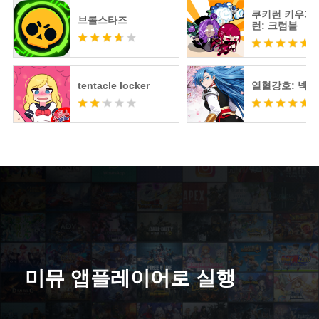
쿠키런 키우기 
브롤스타즈
런: 크럼블
tentacle locker
열혈강호: 넥
미뮤 앱플레이어로 실행