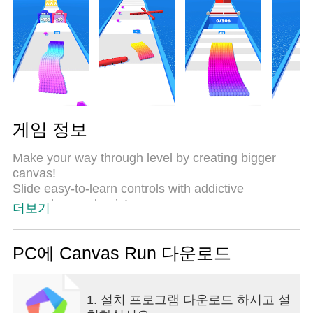
게임 정보
Make your way through level by creating bigger
canvas!
Slide easy-to-learn controls with addictive
gameplay mechanic!
더보기
PC에 Canvas Run 다운로드
1. 설치 프로그램 다운로드 하시고 설