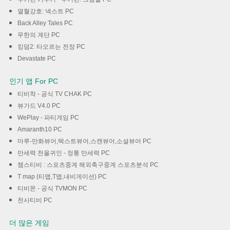
열혈강호: 넥스트 PC
Back Alley Tales PC
무한의 계단 PC
킹덤2: 타오르는 전장 PC
Devastate PC
인기 앱 For PC
티비착 - 공식 TV CHAK PC
뷰가드 V4.0 PC
WePlay - 파티게임 PC
Amaranth10 PC
마루-만화뷰어,텍스트뷰어,스캔뷰어,소설뷰어 PC
만세력 천을귀인 - 정통 만세력 PC
챔스티비 : 스포츠중계 해외축구중계 스포츠분석 PC
T map (티맵,T맵,내비게이션) PC
티비몬 - 공식 TVMON PC
천사티비 PC
더 많은 게임