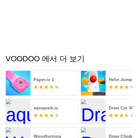
VOODOO 에서 더 보기
Paper.io 2
Helix Jump
aquapark.io
Draw Car 3D
Woodturning
Draw Climber