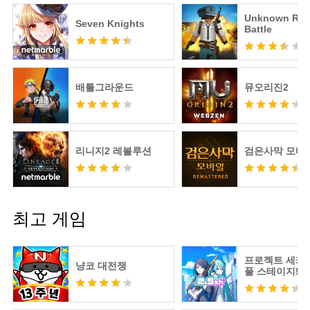
Unknown Roy
Seven Knights
Battle
배틀그라운드
뮤오리진2
리니지2 레볼루션
검은사막 모바
최고 게임
프로젝트 세카
냥코 대전쟁
풀 스테이지! fe
츠네 미쿠