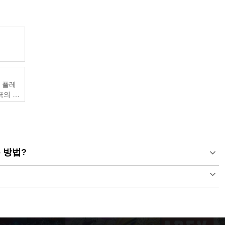
및 플레
궁극의 게
 방법?