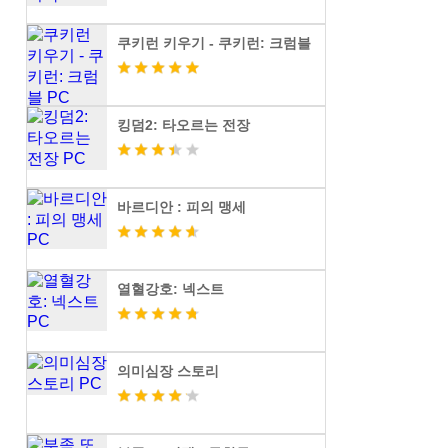
쿠키런 키우기 - 쿠키런: 크럼블
킹덤2: 타오르는 전장
바르디안 : 피의 맹세
열혈강호: 넥스트
의미심장 스토리