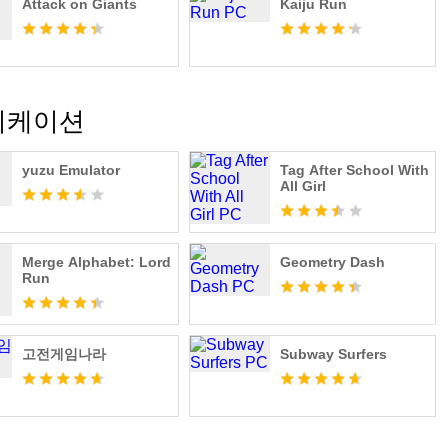
Attack on Giants
Kaiju Run
리케이션
yuzu Emulator
Tag After School With
All Girl
Merge Alphabet: Lord
Geometry Dash
Run
고전게임나라
Subway Surfers