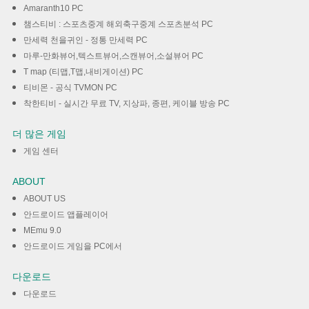
Amaranth10 PC
챔스티비 : 스포츠중계 해외축구중계 스포츠분석 PC
만세력 천을귀인 - 정통 만세력 PC
마루-만화뷰어,텍스트뷰어,스캔뷰어,소설뷰어 PC
T map (티맵,T맵,내비게이션) PC
티비몬 - 공식 TVMON PC
착한티비 - 실시간 무료 TV, 지상파, 종편, 케이블 방송 PC
더 많은 게임
게임 센터
ABOUT
ABOUT US
안드로이드 앱플레이어
MEmu 9.0
안드로이드 게임을 PC에서
다운로드
다운로드