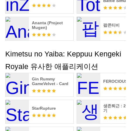
Battle Simula
Ananta (Project
팝콘티비
Mugen)
Kimetsu no Yaiba: Keppuu Kengeki
Royale 유사한 애플리케이션
Gin Rummy
FEROCIOUS
GameVelvet - Card
생존퇴근 : 20
StarRupture
기