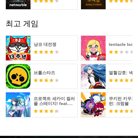
최고 게임
냥코 대전쟁
tentacle locke
브롤스타즈
열혈강호: 넥
프로젝트 세카이 컬러
쿠키런 키우기 
풀 스테이지! feat.하
런: 크럼블
츠네 미쿠