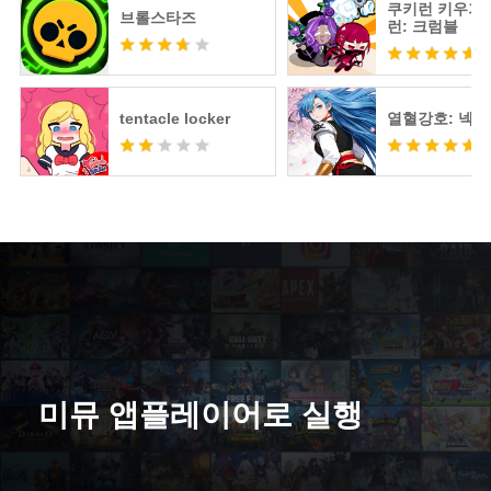
쿠키런 키우기 
브롤스타즈
런: 크럼블
tentacle locker
열혈강호: 넥
미뮤 앱플레이어로 실행