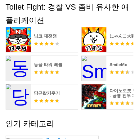
Toilet Fight: 경찰 VS 좀비 유사한 애
플리케이션
냥코 대전쟁
にゃんこ大戦
동물 타워 배틀
SmileMo
다이노로봇 인
당근칼키우기
: 공룡 전투 게
스 변신
인기 카테고리