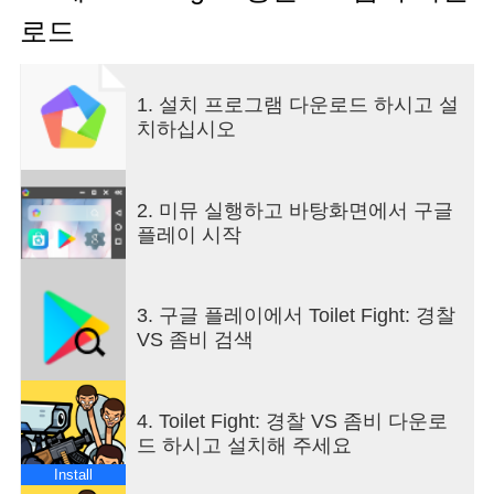
어내자!
로드
대부분의 사람들이 화장실 좀비로 진화한 좀비 유휴
디펜스 에서 포스트 아포칼립스 세계를 방문하게 됩
니다. 끝없는 적의 파도로부터 자신을 방어해야 하
1. 설치 프로그램 다운로드 하시고 설
는 카메라 헤드 장교를 도와주세요.
치하십시오
최고의 기능
- 100마리 이상의 화장실 좀비와 한 번에 대결하여
전멸시키세요!
- 다양한 권한을 가진 20명 이상의 카메라 책임자 중
2. 미뮤 실행하고 바탕화면에서 구글
에서 선택할 수 있습니다. 자신의 힘을 현명하게 사
플레이 시작
용하여 좀비 전쟁을 종식시키세요.
- 슈퍼 쉬운 컨트롤
- 짧은 레벨, 모든 곳에서 플레이하기에 완벽하게 적
3. 구글 플레이에서 Toilet Fight: 경찰
합합니다.
VS 좀비 검색
모두를 위한 무료 재미있는 게임인 Toilet Fight: 경찰
VS 좀비 에서 가장 강력한 무기를 업그레이드하고
도시에 평화를 되찾을 가장 강력한 무기를 선택하세
4. Toilet Fight: 경찰 VS 좀비 다운로
요!
드 하시고 설치해 주세요
Install