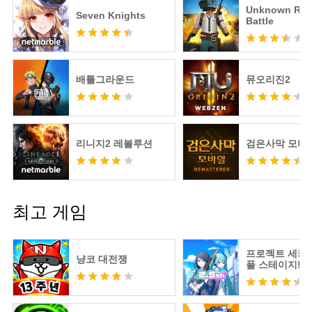
Unknown Roy
Seven Knights
Battle
배틀그라운드
뮤오리진2
리니지2 레볼루션
검은사막 모바
최고 게임
프로젝트 세카
냥코 대전쟁
풀 스테이지! fe
츠네 미쿠