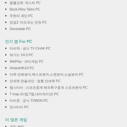
열혈강호: 넥스트 PC
Back Alley Tales PC
무한의 계단 PC
킹덤2: 타오르는 전장 PC
Devastate PC
인기 앱 For PC
티비착 - 공식 TV CHAK PC
뷰가드 V4.0 PC
WePlay - 파티게임 PC
Amaranth10 PC
마루-만화뷰어,텍스트뷰어,스캔뷰어,소설뷰어 PC
만세력 천을귀인 - 정통 만세력 PC
챔스티비 : 스포츠중계 해외축구중계 스포츠분석 PC
T map (티맵,T맵,내비게이션) PC
티비몬 - 공식 TVMON PC
천사티비 PC
더 많은 게임
게임 센터