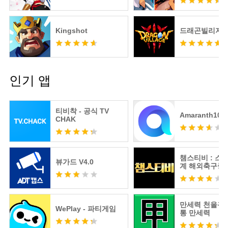
Kingshot
드래곤빌리지3
인기 앱
티비착 - 공식 TV
Amaranth10
CHAK
챔스티비 : 스
뷰가드 V4.0
계 해외축구중
츠분석
만세력 천을귀인
WePlay - 파티게임
통 만세력