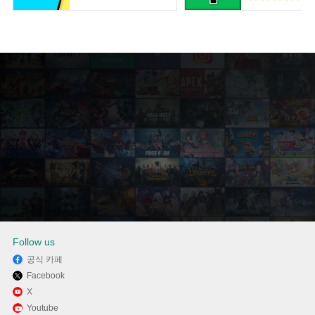
Follow us
공식 카페
Facebook
Memu Play에서 Lets VPN - The
X
Youtube