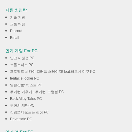
VPN that Always Connects 사
지원 & 연락
용하기
기술 지원
그룹 채팅
다운로드
Discord
Email
인기 게임 For PC
냥코 대전쟁 PC
브롤스타즈 PC
프로젝트 세카이 컬러풀 스테이지! feat.하츠네 미쿠 PC
tentacle locker PC
열혈강호: 넥스트 PC
쿠키런 키우기 - 쿠키런: 크럼블 PC
Back Alley Tales PC
무한의 계단 PC
킹덤2: 타오르는 전장 PC
Devastate PC