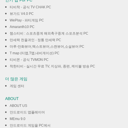
인기 앱 For PC
티비착 - 공식 TV CHAK PC
뷰가드 V4.0 PC
WePlay - 파티게임 PC
Amaranth10 PC
챔스티비 : 스포츠중계 해외축구중계 스포츠분석 PC
만세력 천을귀인 - 정통 만세력 PC
마루-만화뷰어,텍스트뷰어,스캔뷰어,소설뷰어 PC
T map (티맵,T맵,내비게이션) PC
티비몬 - 공식 TVMON PC
착한티비 - 실시간 무료 TV, 지상파, 종편, 케이블 방송 PC
더 많은 게임
게임 센터
ABOUT
ABOUT US
안드로이드 앱플레이어
MEmu 9.0
안드로이드 게임을 PC에서