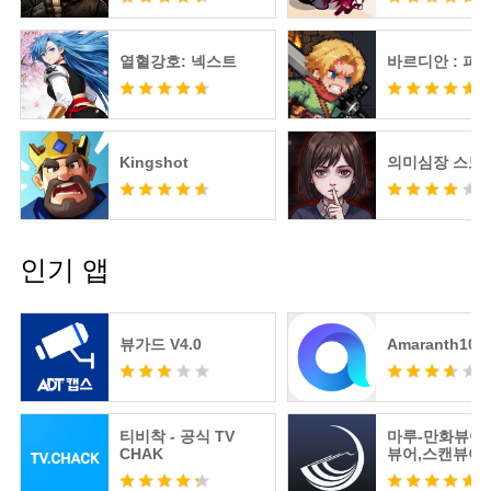
열혈강호: 넥스트
바르디안 : 피
Kingshot
의미심장 스토
인기 앱
뷰가드 V4.0
Amaranth10
티비착 - 공식 TV
마루-만화뷰어
CHAK
뷰어,스캔뷰어
어