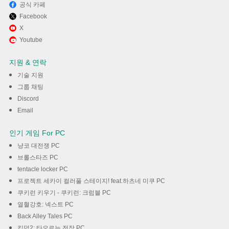
공식 카페
Facebook
Memu Play에서 원더TV 개인방
X
Youtube
송 - 여캠bj , 풀 고화질 실시간방
지원 & 연락
송 , 팝콘 연동 티비 , 라이브방송
기술 지원
사용하기
그룹 채팅
Discord
다운로드
Email
인기 게임 For PC
냥코 대전쟁 PC
브롤스타즈 PC
tentacle locker PC
프로젝트 세카이 컬러풀 스테이지! feat.하츠네 미쿠 PC
쿠키런 키우기 - 쿠키런: 크럼블 PC
열혈강호: 넥스트 PC
Back Alley Tales PC
킹덤2: 타오르는 전장 PC