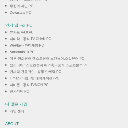
무한의 계단 PC
Devastate PC
인기 앱 For PC
뷰가드 V4.0 PC
티비착 - 공식 TV CHAK PC
WePlay - 파티게임 PC
Amaranth10 PC
마루-만화뷰어,텍스트뷰어,스캔뷰어,소설뷰어 PC
챔스티비 : 스포츠중계 해외축구중계 스포츠분석 PC
만세력 천을귀인 - 정통 만세력 PC
T map (티맵,T맵,내비게이션) PC
티비몬 - 공식 TVMON PC
천사티비 PC
더 많은 게임
게임 센터
ABOUT