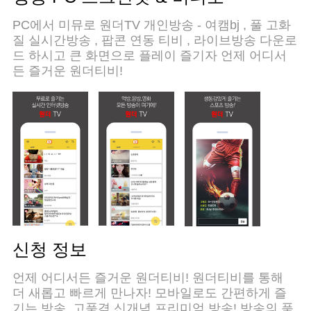
보장합니다!
PC에서 미뮤로 원더TV 개인방송 - 여캠bj , 풀 고화
질 실시간방송 , 팝콘 연동 티비 , 라이브방송 다운로
드 하시고 큰 화면으로 플레이 즐기자 언제 어디서
든 즐거운 원더티비!
신청 정보
언제 어디서든 즐거운 원더티비! 원더티비를 통해
더 새롭고 빠르게 만나자! 모바일로도 간편하게 즐
기는 방송, 고품격 신개념 프리미엄 방송! 방송의 품