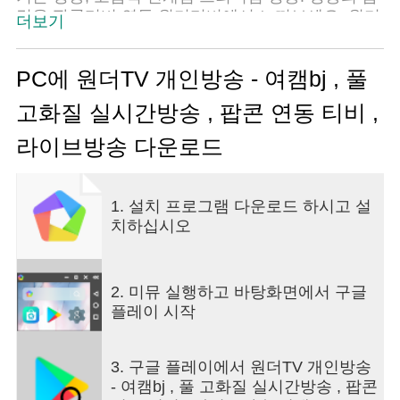
격을 팝콘티비 연동 원더티비에서 느껴보세요. 원더
더보기
티비를 즐기는 방법을 아래에서 자세히 소개합니다.
실시간 개인 프리미엄 방송서비스를 제공하는 애플
리케이션으로 타 방송 서비스와는 다른 현저히 빠른
PC에 원더TV 개인방송 - 여캠bj , 풀
속도와 깨끗한 음질과 화질을 제공합니다. 그 차이
고화질 실시간방송 , 팝콘 연동 티비 ,
를 직접 체험해 보세요. 최소한의 버퍼링으로 이용
하시는 분들의 시간을 절약하고 즐거운 서비스로 기
라이브방송 다운로드
억 되고자 노력했습니다. * 기능 설명 - 원더티비는
개인 인터넷 방송 유료방송 , PC방송, 모바일 방송,
팬클럽방송서비스를 제공합니다. 시청자의 적극적
1. 설치 프로그램 다운로드 하시고 설
인 참여가 이루어지는 방송으로 맞춤형 방송으로 발
치하십시오
전할 수도 있습니다. - 시청자들과 채팅을 하며 더욱
즐거운 팝콘티비 연동 방송시청이 가능합니다. - 즐
겨 찾기: 자주 보는 방송은 즐겨 찾기를 통해 간편하
게 이용하실 수 있습니다. - 위에서 말씀 드린 방송
2. 미뮤 실행하고 바탕화면에서 구글
뿐 아니라 대결 방송 등 다양한 방송 컨텐츠를 현재
플레이 시작
준비 중에 있습니다. 많은 기대 부탁 드립니다. * 원
더티비에서 방송서비스를 이용하시면서 불편한 사
3. 구글 플레이에서 원더TV 개인방송
항이나 건의 사항등이 있을 시에는 주저 말고 담당
- 여캠bj , 풀 고화질 실시간방송 , 팝콘
자에게 메일을 보내시거나 원더티비 홈페이지 내