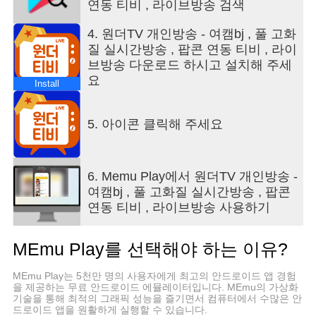
연동 티비 , 라이브방송 검색
1:1 문의 게시판을 이용해 주세요. 마켓에 리뷰에만
의견을 남기실 경우 정확한 답변이 어렵습니다. - 원
4. 원더TV 개인방송 - 여캠bj , 풀 고화
더티비 홈페이지에서 현재 진행중인 이벤트 공지사
질 실시간방송 , 팝콘 연동 티비 , 라이
항 등 다양한 서비스가 존재하오니 홈페이지도 많이
브방송 다운로드 하시고 설치해 주세
방문해주세요. - 언제나 원더티비와 함께 즐거운 시
요
간 되시기를 바라면서 PEACE! * 이용시 주의사항 -
Install
영상과 음성의 싱크가 맞지 않는 현상은 단말기 마
다 하드웨어의 차이로 인해 생기는 현상입니다. 이
5. 아이콘 클릭해 주세요
점 유의해 주세요 - 원더TV의다양한 컨텐츠를 더 많
이 보시려면 원더티비 홈페이지에서 확인하세요 -
WIFI 환경에서는 물론 3G 와 4G 환경에서도 원활하
6. Memu Play에서 원더TV 개인방송 -
게 이용이 가능합니다. 3G 및 4G환경에서는 통신사
여캠bj , 풀 고화질 실시간방송 , 팝콘
의 네트워크 사정에 따라 간혹 끊김현상이 발생할
연동 티비 , 라이브방송 사용하기
수도 있습니다. ---- *원더티비 앱 접근권한 안내 [필
수적 접근권한] # 저장 권한: 사진/그림을 올리거나,
서버에 등록된 데이터를 저장하기 위한 권한. # 전화
MEmu Play를 선택해야 하는 이유?
권한: 방송 시청 중 통화 발생 시 오디오 상태를 변경
하기 위한 권한. (단말기 상태 확인) [선택적 접근권
MEmu Play는 5천만 명의 사용자에게 최고의 안드로이드 앱 경험
한] # SMS 권한: 수신한 SMS 인증번호 자동 입력을
을 제공하는 무료 안드로이드 에뮬레이터입니다. MEmu의 가상화
기술을 통해 최적의 그래픽 성능을 즐기면서 컴퓨터에서 수많은 안
위한 권한 # 카메라 권한: 방송하기 시 카메라 촬영
드로이드 앱을 원활하게 실행할 수 있습니다.