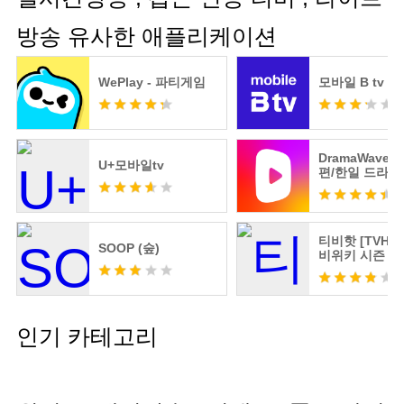
방송 유사한 애플리케이션
WePlay - 파티게임
모바일 B tv
DramaWave 
U+모바일tv
편/한일 드라마
극!
티비핫 [TVHOT]
SOOP (숲)
비위키 시즌 2
인기 카테고리