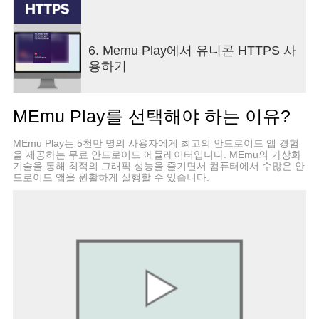
니콘”의 유료 판매를 통해 대부분의 수익이 발생되
고 있습니다. 유니콘 HTTPS는 유니콘의 다양한 서
비스를 소개하고 알려드리기 위한 용도로 무료로 서
6. Memu Play에서 유니콘 HTTPS 사
비스하고 있습니다.
용하기
해킹으로부터 안전한가요?
일반 VPN 서비스는 외부 서버를 경유하기 때문에
MEmu Play를 선택해야 하는 이유?
개인정보 유출에 대한 염려나 속도저하가 발생하지
만 유니콘 HTTPS는 앱 내에서 Local VPN(가상
MEmu Play는 5천만 명의 사용자에게 최고의 안드로이드 앱 경험
VPN)을 구동하기 때문에 모든 개인 패킷정보는 안
을 제공하는 무료 안드로이드 에뮬레이터입니다. MEmu의 가상화
전하게 보호됩니다.
기술을 통해 최적의 그래픽 성능을 즐기면서 컴퓨터에서 수많은 안
드로이드 앱을 원활하게 실행할 수 있습니다.
속도저하가 없나요?
일반적인 VPN은 모든 패킷정보가 외부 서버(대부분
해외서버)를 경유하기 때문에 상당한 속도 지연이
발생됩니다. 유니콘 HTTPS는 모든 트래픽을 앱 내
에서만 처리하기 때문에 속도 저하없이 빠르고 안전
하게 사이트 접속이 가능합니다.
모든 브라우저에서 동작이 되나요?
유니콘 HTTPS 차단 우회 앱에서 버튼 한번 클릭으