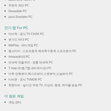
무한의 계단 PC
Devastate PC
yuzu Emulator PC
인기 앱 For PC
티비착 - 공식 TV CHAK PC
뷰가드 V4.0 PC
WePlay - 파티게임 PC
챔스티비 : 스포츠중계 해외축구중계 스포츠분석 PC
Amaranth10 PC
만세력 천을귀인 - 정통 만세력 PC
T map (티맵,T맵,내비게이션) PC
마루-만화뷰어,텍스트뷰어,스캔뷰어,소설뷰어 PC
티비몬 - 공식 TVMON PC
착한티비 - 실시간 무료 TV, 지상파, 종편, 케이블 방송 PC
더 많은 게임
게임 센터