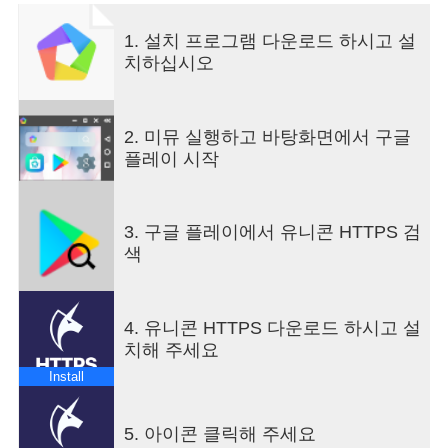
• 안전한 HTTP/HTTPS 사이트 접속
• 손쉬운 DNS 변경(1.1.1.1, 8.8.8.8)
1. 설치 프로그램 다운로드 하시고 설
• HTTPS SNI 필드 정보 보호
치하십시오
• 속도 저하 없이 HTTP/HTTPS 접속
• 모든 브라우저 지원
2. 미뮤 실행하고 바탕화면에서 구글
대한민국 500만 다운로드 달성!
플레이 시작
유니콘 팀이 만든 안전하고 빠른 HTTPS 앱입니다.
5년이 넘는 시간 동안 쌓아온 노하우와 기술력으로
지속적인 업데이트와 관리로 사용자분들의 쾌적한
3. 구글 플레이에서 유니콘 HTTPS 검
웹서핑에 도움을 드리기 위해 노력하겠습니다.
색
왜 무료인가요?
유니콘 HTTPS 앱은 인터넷 접속의 자유와 개인정
보 보호를 목적으로 만들어진 앱입니다. 대한민국
4. 유니콘 HTTPS 다운로드 하시고 설
국민이라면 누구나 안심하고 자유롭게 무료로 사용
치해 주세요
할 수 있습니다.
Install
수익은 어디서 발생하시나요?
유니콘소프트의 또 다른 서비스인 광고 차단 앱 “유
5. 아이콘 클릭해 주세요