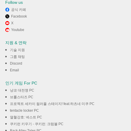
Follow us
공식 카페
Facebook
Memu Play에서 유니콘 HTTPS
X
Youtube
사용하기
지원 & 연락
다운로드
기술 지원
그룹 채팅
Discord
Email
인기 게임 For PC
냥코 대전쟁 PC
브롤스타즈 PC
프로젝트 세카이 컬러풀 스테이지! feat.하츠네 미쿠 PC
tentacle locker PC
열혈강호: 넥스트 PC
쿠키런 키우기 - 쿠키런: 크럼블 PC
Back Alley Tales PC