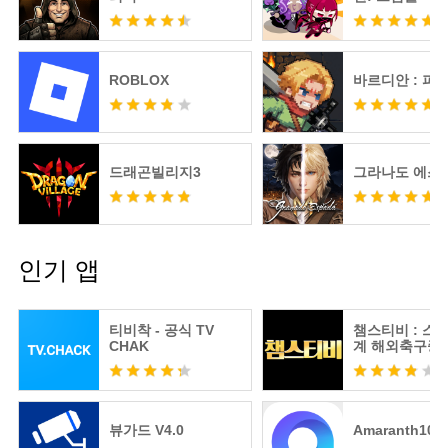
ROBLOX
바르디안 : 피
드래곤빌리지3
그라나도 에스
인기 앱
티비착 - 공식 TV
챔스티비 : 스
CHAK
계 해외축구중
츠분석
뷰가드 V4.0
Amaranth10