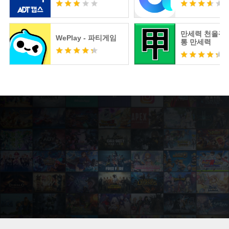
만세력 천을귀인
WePlay - 파티게임
통 만세력