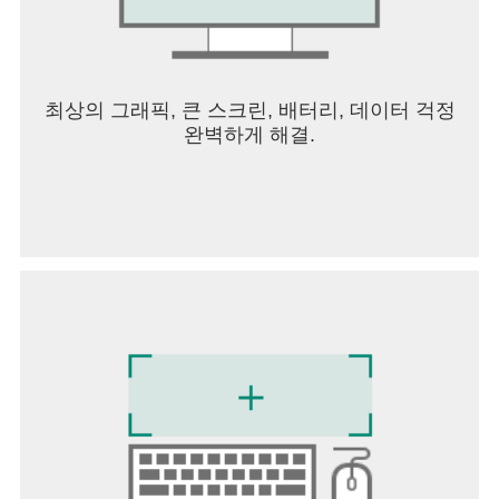
로 기존에 사용하는 브라우저에서 자유롭게 사용이
가능합니다. 크롬, 삼성 인터넷, 파이어폭스, 오페라
등 다양한 브라우저를 지원합니다.
최상의 그래픽, 큰 스크린, 배터리, 데이터 걱정
유니콘 HTTPS 앱을 만족스럽게 사용하셨다면 리뷰
완벽하게 해결.
나 주변분들에게 소개해주세요. 개발자에게 큰 힘이
됩니다.
----
개발자 연락처 :
(주)유니콘소프트 대한민국 서울특별시 금천구
금천구 가산디지털2로 101, B동 15층 1501호(가산
동, 한라 원앤원타워)
08505 6428601409 2019-서울동작-0559 본인 직접
신고