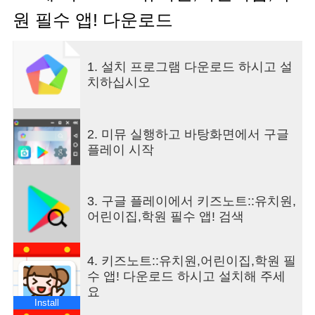
스 개선에 항상 애쓰고 있어요!
원 필수 앱! 다운로드
키즈노트는 아이의 특별한 순간을 함께 하시는
원장님, 선생님, 학부모님들을 위해 진심으로 고민
1. 설치 프로그램 다운로드 하시고 설
하고 또 고민하고 있답니다.
치하십시오
저희의 진심이 여러분들께 좋은 서비스로 닿았으면
좋겠어요 :)
2. 미뮤 실행하고 바탕화면에서 구글
플레이 시작
▶키즈노트 ‘어떻게‘ 시작하나요?◀
1. 원장님께서 스마트폰이나 PC로 회원가입을 해주
3. 구글 플레이에서 키즈노트::유치원,
세요.
어린이집,학원 필수 앱! 검색
2. 원장님 가입 후, 선생님과 학부모님을 간편하게
초대해 주시면 바로! 서비스 이용이 가능해요.
3. 더 궁금하신 사항은 고객센터(1644-6734) 혹은
4. 키즈노트::유치원,어린이집,학원 필
카카오톡 ‘키즈노트’ 채널을 통해 상담하실 수 있어
수 앱! 다운로드 하시고 설치해 주세
요.
요
4. 만약 키즈노트를 쓰지 않는 원이라면? 원장님께
Install