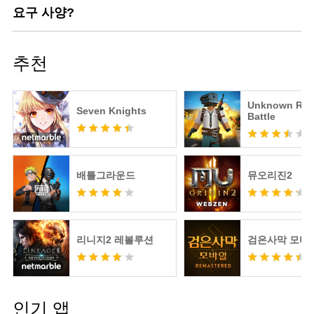
요구 사양?
추천
Unknown Roy
Seven Knights
Battle
배틀그라운드
뮤오리진2
리니지2 레볼루션
검은사막 모바
인기 앱