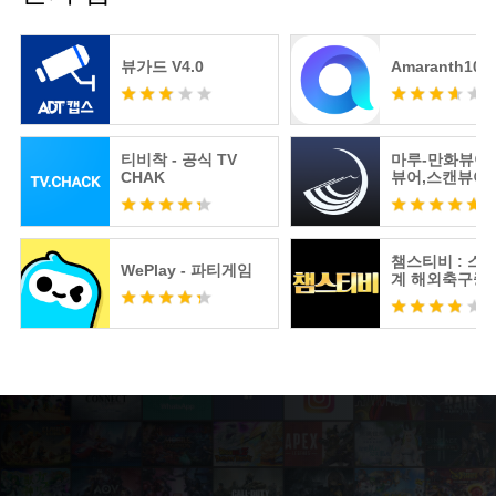
뷰가드 V4.0
Amaranth10
티비착 - 공식 TV
마루-만화뷰어
CHAK
뷰어,스캔뷰어
어
챔스티비 : 스
WePlay - 파티게임
계 해외축구중
츠분석