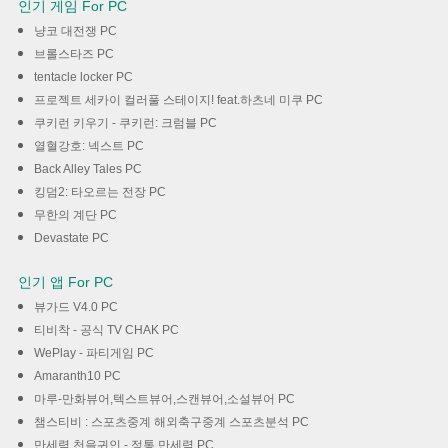
인기 게임 For PC
냥코 대전쟁 PC
브롤스타즈 PC
tentacle locker PC
프로젝트 세카이 컬러풀 스테이지! feat.하츠네 미쿠 PC
쿠키런 키우기 - 쿠키런: 크럼블 PC
열혈강호: 넥스트 PC
Back Alley Tales PC
킹덤2: 타오르는 전장 PC
무한의 계단 PC
Devastate PC
인기 앱 For PC
뷰가드 V4.0 PC
티비착 - 공식 TV CHAK PC
WePlay - 파티게임 PC
Amaranth10 PC
마루-만화뷰어,텍스트뷰어,스캔뷰어,소설뷰어 PC
챔스티비 : 스포츠중계 해외축구중계 스포츠분석 PC
만세력 천을귀인 - 정통 만세력 PC