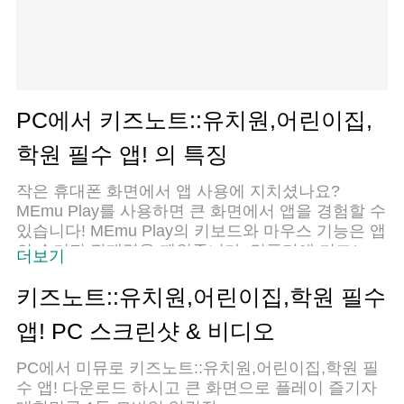
PC에서 키즈노트::유치원,어린이집,
학원 필수 앱! 의 특징
작은 휴대폰 화면에서 앱 사용에 지치셨나요?
MEmu Play를 사용하면 큰 화면에서 앱을 경험할 수
있습니다! MEmu Play의 키보드와 마우스 기능은 앱
의 숨겨진 잠재력을 깨워줍니다. 컴퓨터에 키즈노
더보기
트::유치원,어린이집,학원 필수 앱! 앱을 다운로드하
고 설치하면 배터리 수명이나 과열 걱정 없이 좋아
키즈노트::유치원,어린이집,학원 필수
하는 앱을 즐길 수 있습니다. MEmu Play를 사용하
앱! PC 스크린샷 & 비디오
면 컴퓨터에서 앱을 쉽게 사용할 수 있으며, 언제나
고품질 경험을 보장합니다!
PC에서 미뮤로 키즈노트::유치원,어린이집,학원 필
수 앱! 다운로드 하시고 큰 화면으로 플레이 즐기자