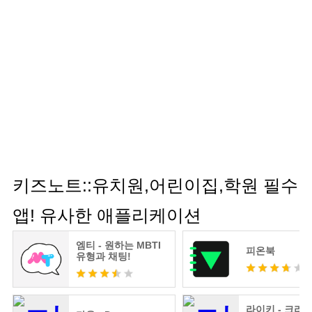
니다. Android 6.0 이전 버전을 이용하는 경우, 선택
권한을 개별적으로 허용할 수 없으므로, 보유하고
있는 단말의 제조사에서 운영체제 업그레이드 기능
을 제공하는 지 확인해 보신 뒤 가능한 경우 6.0 이상
으로 업데이트 하시는 것을 권장합니다. 업데이트를
마친 후 기기 설정에서 기존에 허용했던 권한을 수
정할 수 있습니다.
키즈노트에 대한 문의 사항, 제안 사항은 주저 마시
고 연락 주세요.
키즈노트는 여러분의 이야기를 듣기 위해 항상 노력
하고 있답니다 :)
키즈노트::유치원,어린이집,학원 필수
○ 고객센터 : 1644-6734 (평일 09~18시)
앱! 유사한 애플리케이션
○ 카카오톡 : 키즈노트 채널(평일 09~18시)
○ 서비스 소개 : www.kidsnote.biz
엠티 - 원하는 MBTI
피온북
○ 이메일 : contact@kidsnote.com
유형과 채팅!
----
개발자 연락처 :
(주)키즈노트 판교역로 235, 엔동 4층
라이키 - 크리