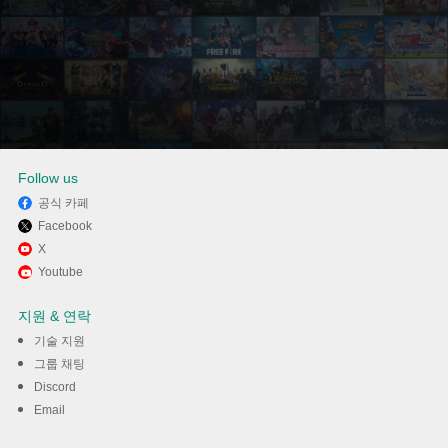
Follow us
공식 카페
Facebook
Memu Play에서 키즈노트::유치
X
Youtube
원,어린이집,학원 필수 앱! 사용
지원 & 연락
하기
기술 지원
그룹 채팅
다운로드
Discord
Email