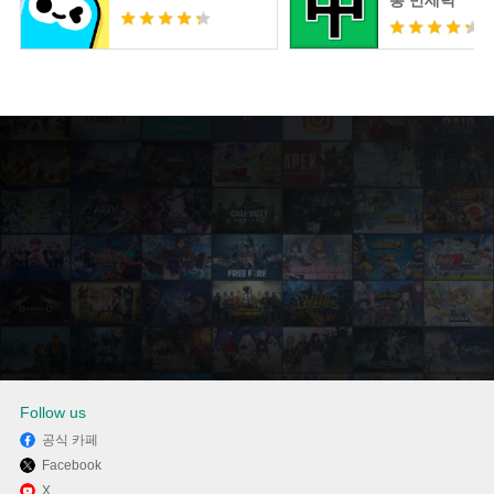
통 만세력
Follow us
공식 카페
Facebook
Memu Play에서 탑텐몰 사용하
X