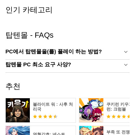
인기 카테고리
탑텐몰 - FAQs
PC에서 탑텐몰을(를) 플레이 하는 방법?
탑텐몰 PC 최소 요구 사양?
추천
블라이트 워 : 사후 처
쿠키런 키우기 
리국
런: 크럼블
부족 또 전쟁 :
열혈강호: 넥스트