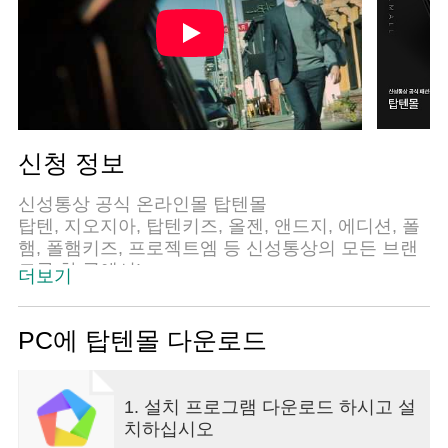
신청 정보
신성통상 공식 온라인몰 탑텐몰
탑텐, 지오지아, 탑텐키즈, 올젠, 앤드지, 에디션, 폴
햄, 폴햄키즈, 프로젝트엠 등 신성통상의 모든 브랜
드를 한 곳에서!
더보기
All ages, Always! 남녀노소, 전 연령, 모두의 일상을
위한 종합 패션몰
캐주얼부터 정장, 키즈 의류까지 모든 복종을 합리
PC에 탑텐몰 다운로드
적인 가격으로 제공합니다.
[ 주요 혜택 ]
▶ 신규 가입 & 재구매 할인 쿠폰!
1. 설치 프로그램 다운로드 하시고 설
- 가입 즉시 10% 중복 할인 쿠폰 발급!
치하십시오
- 또 만나서 반가워! 재구매 3,000원 쿠폰 지급!