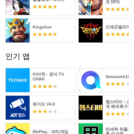
프 RPG
Kingshot
드래곤빌리지3
인기 앱
티비착 - 공식 TV
Amaranth10
CHAK
챔스티비 : 스
뷰가드 V4.0
계 해외축구중
츠분석
만세력 천을귀인
WePlay - 파티게임