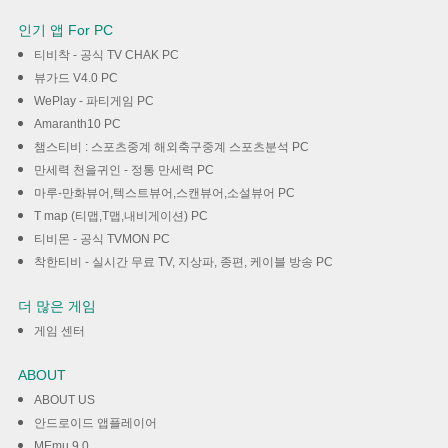
인기 앱 For PC
티비착 - 공식 TV CHAK PC
뷰가드 V4.0 PC
WePlay - 파티게임 PC
Amaranth10 PC
챔스티비 : 스포츠중계 해외축구중계 스포츠분석 PC
만세력 천을귀인 - 정통 만세력 PC
마루-만화뷰어,텍스트뷰어,스캔뷰어,소설뷰어 PC
T map (티맵,T맵,내비게이션) PC
티비몬 - 공식 TVMON PC
착한티비 - 실시간 무료 TV, 지상파, 종편, 케이블 방송 PC
더 많은 게임
게임 센터
ABOUT
ABOUT US
안드로이드 앱플레이어
MEmu 9.0