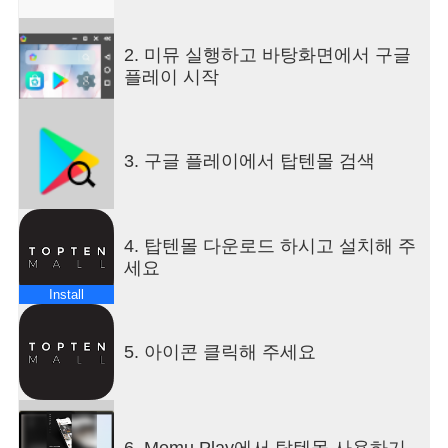
▶ 회원 등급별 쿠폰 혜택 제공
- 최대 1만2천원 중복 할인 쿠폰, 매월 1일 등급별 자
2. 미뮤 실행하고 바탕화면에서 구글
동 지급!
플레이 시작
▶ 상품 구매 포인트 최대 3% 적립!
- 구매 확정 시 적립금 익일 즉시 지급! (1포인트=1원
활용)
▶고퀄리티 상품 리뷰
3. 구글 플레이에서 탑텐몰 검색
- 리뷰 작성만 해도 포인트 지급, 베스트 포토 리뷰
선정, 매월 최대 3만 포인트 혜택까지!
- 고객들의 실제 구매 후기를 통한 상세 제품 정보
Get!
4. 탑텐몰 다운로드 하시고 설치해 주
▶생일 1만 포인트 혜택
세요
- 생일 해당월, 1만 포인트 자동 지급! 잊지 않고 챙
Install
겨드려요!
▶ 특가 상품 혜택 상시 제공!
- 원데이특가, 아울렛, 시즌오프 특가에 브랜드별 상
5. 아이콘 클릭해 주세요
시 기획전과 특별 할인 쿠폰까지!
▶ 앱 푸시로 혜택 알림까지!
- 탑텐몰 푸시 메시지로 맞춤 알림 받고 혜택 UP
6. Memu Play에서 탑텐몰 사용하기