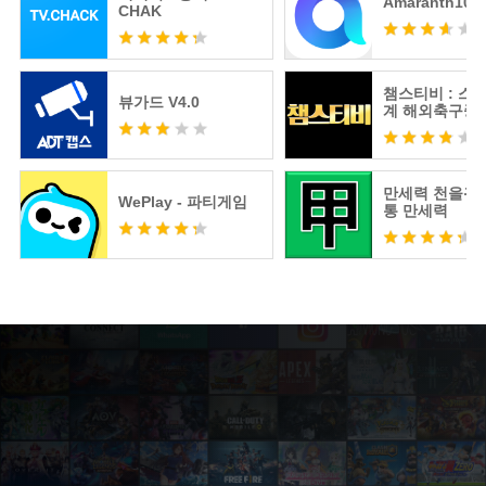
Amaranth10
CHAK
챔스티비 : 스
뷰가드 V4.0
계 해외축구중
츠분석
만세력 천을귀인
WePlay - 파티게임
통 만세력