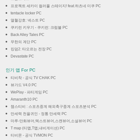
프로젝트 세카이 컬러풀 스테이지! feat.하츠네 미쿠 PC
tentacle locker PC
열혈강호: 넥스트 PC
쿠키런 키우기 - 쿠키런: 크럼블 PC
Back Alley Tales PC
무한의 계단 PC
킹덤2: 타오르는 전장 PC
Devastate PC
인기 앱 For PC
티비착 - 공식 TV CHAK PC
뷰가드 V4.0 PC
WePlay - 파티게임 PC
Amaranth10 PC
챔스티비 : 스포츠중계 해외축구중계 스포츠분석 PC
만세력 천을귀인 - 정통 만세력 PC
마루-만화뷰어,텍스트뷰어,스캔뷰어,소설뷰어 PC
T map (티맵,T맵,내비게이션) PC
티비몬 - 공식 TVMON PC