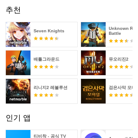
추천
Unknown Roy
Seven Knights
Battle
배틀그라운드
뮤오리진2
리니지2 레볼루션
검은사막 모바
인기 앱
티비착 - 공식 TV