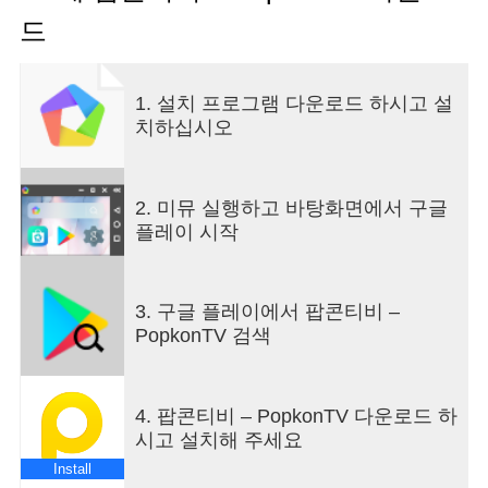
요즘 잘나가는 대세 BJ들의 개인 방송을 실시간으로
드
송출하는 팝콘티비는 높은 선명도를 자랑하는 FHD
화질 뿐만 아니라, 고품질의 음향과 영상을 제공하
고 있습니다. 인터넷 방송의 품격을 팝콘티비에서
1. 설치 프로그램 다운로드 하시고 설
체험해 보세요.
치하십시오
저희 팝콘티비는 언제 어디서나 여러분의 휴식 공간
이 되어드릴 것을 약속합니다!
[기능 설명]
- 다양한 콘텐츠: 팝콘티비는 시청자와 방송자가 직
2. 미뮤 실행하고 바탕화면에서 구글
접 소통하는 무료 개인 방송, 유료 방송, 팬클럽 방
플레이 시작
송, VIP 방송, 시청자 맞춤형 방송 등 다양한 형태의
방송 콘텐츠 서비스를 제공합니다.
- 아이템 선물: 내가 좋아하는 방송자에게 아이템을
3. 구글 플레이에서 팝콘티비 –
선물해 보세요.
PopkonTV 검색
- 실시간 채팅: BJ와 시청자들과 직접 채팅을 하며
더욱 즐거운 실시간 방송 시청이 가능합니다.
- 즐겨찾기: 자주 보는 BJ의 방송은 즐겨 찾기를 통
4. 팝콘티비 – PopkonTV 다운로드 하
해 간편하게 이용하실 수 있습니다.
시고 설치해 주세요
- 알람 기능: 내가 좋아하는 방송자를 지정해 보세요.
방송자가 방송하기를 켜면 알려드립니다.
Install