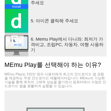
은 없으니까요.
주세요
Install
알뜰한 당신의 현명한 쇼핑을 위해서
더 새로워지고 똑똑해진 대한민국 No.1 가격비교사
5. 아이콘 클릭해 주세요
이트 다나와의 모바일 앱을 만나 보세요.
1. 가격비교는 역시 다나와
8,000만 건에 달하는 방대한 상품 정보를 바탕으로
6. Memu Play에서 다나와: 최저가 가
어디에서나 똑똑하게 제품 비교도! 최저가 안내도!
격비교, 조립PC, 자동차, 여행 사용하
척척~
기
2. 라이브 쇼핑도 한번에!
MEmu Play를 선택해야 하는 이유?
라이브 쇼핑도 헤매지 말고 쉽고 편하게 다나와
LIVE에서 즐기세요!!
MEmu Play는 5천만 명의 사용자에게 최고의 안드로이드 앱 경험
을 제공하는 무료 안드로이드 에뮬레이터입니다. MEmu의 가상화
3. CM에게 물어봐!
기술을 통해 최적의 그래픽 성능을 즐기면서 컴퓨터에서 수많은 안
드로이드 앱을 원활하게 실행할 수 있습니다.
나에게 딱 맞는 상품은? 요즘 잘 나가는 상품은?
당신의 궁금증을 다나와 전문CM이 속 시원하게 풀
어줍니다!
4. 컴퓨터 부품부터 조립까지~