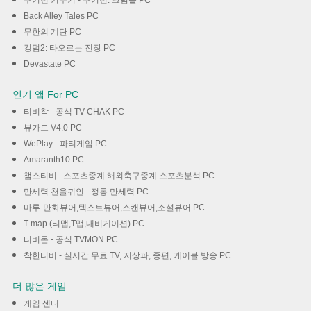
쿠키런 키우기 - 쿠키런: 크럼블 PC
Back Alley Tales PC
무한의 계단 PC
킹덤2: 타오르는 전장 PC
Devastate PC
인기 앱 For PC
티비착 - 공식 TV CHAK PC
뷰가드 V4.0 PC
WePlay - 파티게임 PC
Amaranth10 PC
챔스티비 : 스포츠중계 해외축구중계 스포츠분석 PC
만세력 천을귀인 - 정통 만세력 PC
마루-만화뷰어,텍스트뷰어,스캔뷰어,소설뷰어 PC
T map (티맵,T맵,내비게이션) PC
티비몬 - 공식 TVMON PC
착한티비 - 실시간 무료 TV, 지상파, 종편, 케이블 방송 PC
더 많은 게임
게임 센터