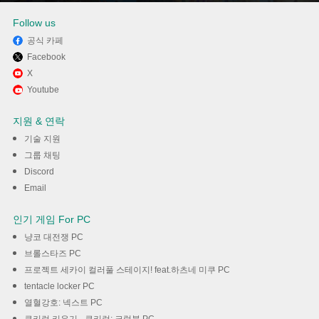
Follow us
공식 카페
Facebook
Memu Play에서 다나와: 최저가
X
Youtube
가격비교, 조립PC, 자동차, 여행
지원 & 연락
사용하기
기술 지원
그룹 채팅
다운로드
Discord
Email
인기 게임 For PC
냥코 대전쟁 PC
브롤스타즈 PC
프로젝트 세카이 컬러풀 스테이지! feat.하츠네 미쿠 PC
tentacle locker PC
열혈강호: 넥스트 PC