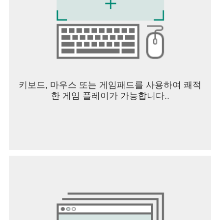
우에는 접근 권한에 대한 개별설정이 불가능하며,
단말기 제조사의 운영체제 업그레이드 기능 제공 여
부를 확인하신 후에 6.0 이상의 버전으로 업데이트
해주시기 바랍니다.
* 운영체제를 업그레이드 하더라도 기존 앱에서 동
의한 접근 권한이 바뀌지 않기 때문에 접근 권한을
다시 설정하기 위해서는 설치한 앱을 삭제 후 재설
치하시기 바랍니다.
키보드, 마우스 또는 게임패드를 사용하여 쾌적
한 게임 플레이가 가능합니다..
[선택적 접근권한안내]
- 저장공간: 게시글 작성 시 이미지 업로드/다운로드
- 알림 : 쇼핑 정보 및 소식, 댓글, LIVE 쇼핑 방송, 구
독 알림 설정 시 알림
- 위치 : 단기렌트 이용 시 사용자의 위치 확인
----
개발자 연락처 :
(주)커넥트웨이브 대한민국 서울특별시 금천구
금천구 벚꽃로 298, 17층(가산동, 대륭포스트타워6
차)
08510 117-81-40065 제 2024-서울금천-0848 호 서
울특별시 금천구청