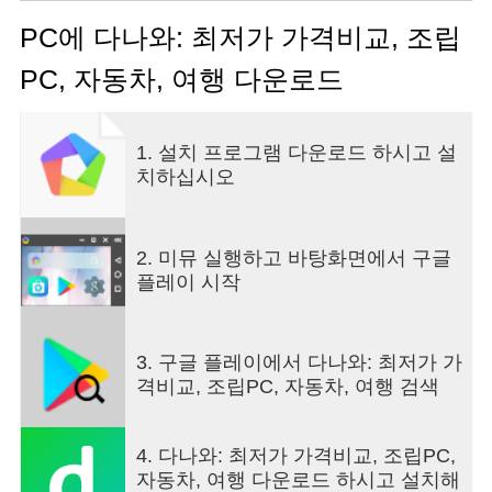
및 기기 관리' > '관리' 탭 이동 > Android 시스템
WebView 선택 > 업데이트 제거] 또는
PC에 다나와: 최저가 가격비교, 조립
[휴대폰 설정 > '앱 정보(애플리케이션 정보)' >
PC, 자동차, 여행 다운로드
'webview' 검색 > Android System Webview 선택 >
상단 우측 점 3개 > 업데이트 제거(업데이트 삭제)]
하신 후 다나와 앱 이용 부탁드립니다.
1. 설치 프로그램 다운로드 하시고 설
치하십시오
다나와 앱뿐 아니라 은행이나 게임 앱 등 일부 앱에
서 충돌이 일어나고 있으며, 위와 같이 설정하신 후
이용 시 문제가 해결됩니다.
저희 쪽에서도 최대한 빨리 수정하여 앱​을 업데이트
2. 미뮤 실행하고 바탕화면에서 구글
하겠습니다.
플레이 시작
불편을 드려 죄송합니다.
백화점에서 홈쇼핑, PC 그리고 스마트폰까지.
3. 구글 플레이에서 다나와: 최저가 가
쇼핑 환경이 다양해진 만큼 가격비교의 중요성도 더
격비교, 조립PC, 자동차, 여행 검색
커졌습니다.
이제 어디에서 사느냐보다 '얼마나 싸게 사느냐'가
더 중요한 시대입니다.
4. 다나와: 최저가 가격비교, 조립PC,
똑같은 제품을 남들보다 더 비싸게 사고 싶은 사람
자동차, 여행 다운로드 하시고 설치해