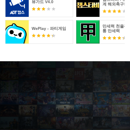
뷰가드 V4.0
계 해외축구중
츠분석
만세력 천을귀인
WePlay - 파티게임
통 만세력