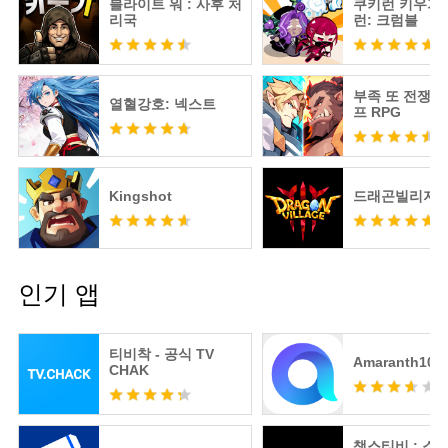
블라이트 워 : 사후 처
쿠키런 키우기 
리국
런: 크럼블
부족 또 전쟁 :
열혈강호: 넥스트
프 RPG
Kingshot
드래곤빌리지3
인기 앱
티비착 - 공식 TV
Amaranth10
CHAK
챔스티비 : 스