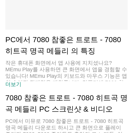
PC에서 7080 참좋은 트로트 - 7080
히트곡 명곡 메들리 의 특징
작은 휴대폰 화면에서 앱 사용에 지치셨나요?
MEmu Play를 사용하면 큰 화면에서 앱을 경험할 수
있습니다! MEmu Play의 키보드와 마우스 기능은 앱
의 숨겨진 잠재력을 깨워줍니다. 컴퓨터에 7080 참
더보기
좋은 트로트 - 7080 히트곡 명곡 메들리 앱을 다운로
드하고 설치하면 배터리 수명이나 과열 걱정 없이
7080 참좋은 트로트 - 7080 히트곡 명
좋아하는 앱을 즐길 수 있습니다. MEmu Play를 사
곡 메들리 PC 스크린샷 & 비디오
용하면 컴퓨터에서 앱을 쉽게 사용할 수 있으며, 언
제나 고품질 경험을 보장합니다!
PC에서 미뮤로 7080 참좋은 트로트 - 7080 히트곡
명곡 메들리 다운로드 하시고 큰 화면으로 플레이