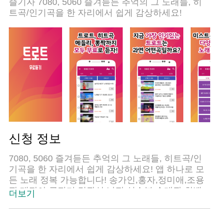
즐기자 7080, 5060 즐겨듣든 추억의 그 노래들, 히
트곡/인기곡을 한 자리에서 쉽게 감상하세요!
신청 정보
7080, 5060 즐겨듣든 추억의 그 노래들, 히트곡/인
기곡을 한 자리에서 쉽게 감상하세요! 앱 하나로 모
든 노래 정복 가능합니다! 송가인,홍자,정미애,조용
필,태진아,금잔디,김광석,남진,심수봉,송대관,최백
더보기
호,진성,김용임,강수지 등 트로트 가수들 총 집합!!!
7080 트로트, 히트곡, 인기곡, 베스트트로트곡, 공연