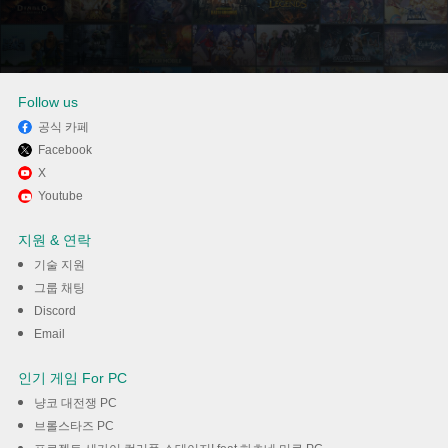
Follow us
공식 카페
Facebook
Memu Play에서 7080 참좋은 트
X
Youtube
로트 - 7080 히트곡 명곡 메들리
지원 & 연락
사용하기
기술 지원
그룹 채팅
다운로드
Discord
Email
인기 게임 For PC
냥코 대전쟁 PC
브롤스타즈 PC