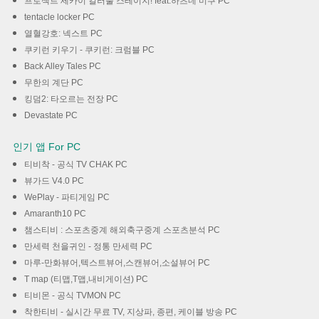
프로젝트 세카이 컬러풀 스테이지! feat.하츠네 미쿠 PC
tentacle locker PC
열혈강호: 넥스트 PC
쿠키런 키우기 - 쿠키런: 크럼블 PC
Back Alley Tales PC
무한의 계단 PC
킹덤2: 타오르는 전장 PC
Devastate PC
인기 앱 For PC
티비착 - 공식 TV CHAK PC
뷰가드 V4.0 PC
WePlay - 파티게임 PC
Amaranth10 PC
챔스티비 : 스포츠중계 해외축구중계 스포츠분석 PC
만세력 천을귀인 - 정통 만세력 PC
마루-만화뷰어,텍스트뷰어,스캔뷰어,소설뷰어 PC
T map (티맵,T맵,내비게이션) PC
티비몬 - 공식 TVMON PC
착한티비 - 실시간 무료 TV, 지상파, 종편, 케이블 방송 PC