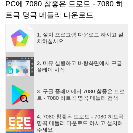
영상, 노래방애창곡, 7080발라드,올드팝송, 추억의
PC에 7080 참좋은 트로트 - 7080 히
명곡들 다양한 장르도 한번에 감상이 가능합니다. #
트곡 명곡 메들리 다운로드
부모님께 선물해드리기 좋은앱 # 한번 설치로 영상
평생 무제한 감상 # 전성기 시절 그 시절 노래 그대
로 감상 # 시원시원한 글자 크기~ ▶️ 주요한 기능 소
1. 설치 프로그램 다운로드 하시고 설
개 1. 다양한 가수/장르의 노래를 바로 볼 수 있어요.
치하십시오
2. 시원시원한 디자인, 아주 편해요 3. 좋아하는 곡은
저장해서 빠르게 다시 들어보세요 4. 노래 슬립타이
머로 잠을 자면서도 편히 들으세요. 5. 배터리 절약
모드로 오래오래 감상이 가능합니다. 6. 매일 업데이
2. 미뮤 실행하고 바탕화면에서 구글
트 되는 다양한 음악/영상! ※ 데이터 사용료가 발생
플레이 시작
할 수 있으므로 wifi 환경에서의 사용을 권장합니다.
※ 해당 어플에서 제공하는 모든 콘텐츠(영상, 이미
지등의 2차 저작물 포함)들은 Youtube 의 Copyright
3. 구글 플레이에서 7080 참좋은 트로
management System에서 라이센스가 허용되는 컨
트 - 7080 히트곡 명곡 메들리 검색
텐츠들입니다. 만약 저작권상 문제가 있다고 판단되
는 저작권자 분들은 Youtube에서 해당컨텐츠를 차
단해주시면 본 어플에서도 함께 차단되서 보실 수
4. 7080 참좋은 트로트 - 7080 히트곡
없습니다. ※ 해당 어플이 발생시키는 트래픽으로
명곡 메들리 다운로드 하시고 설치해
인해 발생하는 유튜브 상의 모든 수익은 원저작권자
주세요