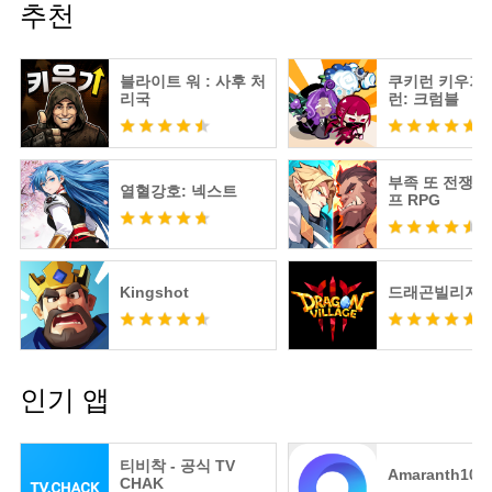
추천
블라이트 워 : 사후 처
쿠키런 키우기 
리국
런: 크럼블
부족 또 전쟁 :
열혈강호: 넥스트
프 RPG
Kingshot
드래곤빌리지3
인기 앱
티비착 - 공식 TV
Amaranth10
CHAK