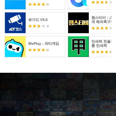
챔스티비 : 스
뷰가드 V4.0
계 해외축구중
츠분석
만세력 천을귀인
WePlay - 파티게임
통 만세력