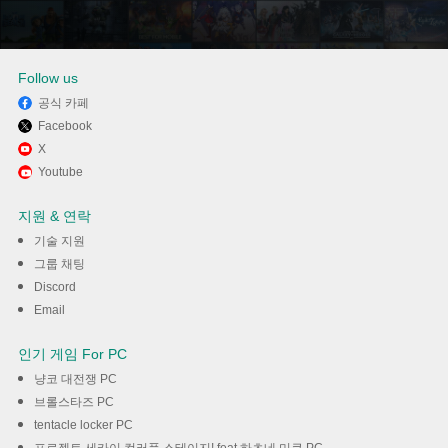
Follow us
공식 카페
Facebook
Memu Play에서 고속도로교통정
X
Youtube
보 사용하기
지원 & 연락
다운로드
기술 지원
그룹 채팅
Discord
Email
인기 게임 For PC
냥코 대전쟁 PC
브롤스타즈 PC
tentacle locker PC