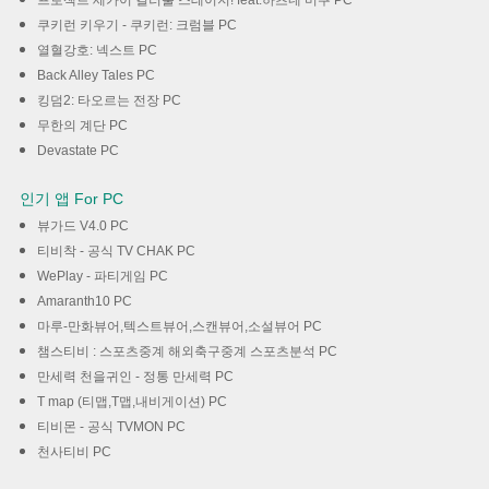
프로젝트 세카이 컬러풀 스테이지! feat.하츠네 미쿠 PC
쿠키런 키우기 - 쿠키런: 크럼블 PC
열혈강호: 넥스트 PC
Back Alley Tales PC
킹덤2: 타오르는 전장 PC
무한의 계단 PC
Devastate PC
인기 앱 For PC
뷰가드 V4.0 PC
티비착 - 공식 TV CHAK PC
WePlay - 파티게임 PC
Amaranth10 PC
마루-만화뷰어,텍스트뷰어,스캔뷰어,소설뷰어 PC
챔스티비 : 스포츠중계 해외축구중계 스포츠분석 PC
만세력 천을귀인 - 정통 만세력 PC
T map (티맵,T맵,내비게이션) PC
티비몬 - 공식 TVMON PC
천사티비 PC