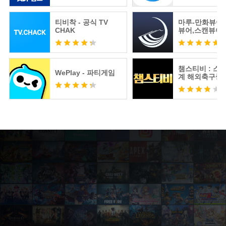
티비착 - 공식 TV
마루-만화뷰어
CHAK
뷰어,스캔뷰어
어
챔스티비 : 스
WePlay - 파티게임
계 해외축구중
츠분석