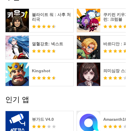
블라이트 워 : 사후 처
쿠키런 키우기 
리국
런: 크럼블
열혈강호: 넥스트
바르디안 : 피
Kingshot
의미심장 스토
인기 앱
뷰가드 V4.0
Amaranth10