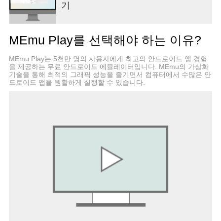
기
这里有最深度的新闻和最有趣的网友，
网易新闻，改变4亿人的阅读生活。
MEmu Play를 선택해야 하는 이유?
-----联系我们-----
QQ交流群：304167586，190991883
MEmu Play는 5천만 명의 사용자에게 최고의 안드로이드 앱 경험
新浪微博：@网易新闻客户端
을 제공하는 무료 안드로이드 에뮬레이터입니다. MEmu의 가상화
易信公众号：网易新闻
기술을 통해 최적의 그래픽 성능을 즐기면서 컴퓨터에서 수많은 안
微信公众号：网易新闻客户端
드로이드 앱을 원활하게 실행할 수 있습니다.