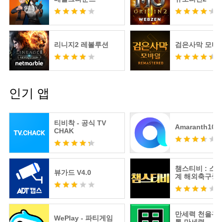
리니지2 레볼루션
검은사막 모바
인기 앱
티비착 - 공식 TV
Amaranth10
CHAK
챔스티비 : 스
뷰가드 V4.0
계 해외축구중
츠분석
만세력 천을귀인
WePlay - 파티게임