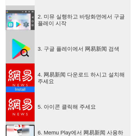
快，正经搞笑轻松一刻。野生主编王三三，解锁新
闻阅读新姿势！
2. 미뮤 실행하고 바탕화면에서 구글
플레이 시작
【海量视频】
精选推荐你感兴趣的高清视频，有料有趣还杀时！
超多内容干货爆棚，碎片时间也能涨姿势！
3. 구글 플레이에서 网易新闻 검색
【跟贴盖楼】
有跟贴的地方，就有江湖。调侃聊骚吐个槽，吟诗
盖楼冒个泡。围观各路大侠神贴纷飞，坐看吃瓜群
众插科打诨！
4. 网易新闻 다운로드 하시고 설치해
주세요
【互动直播】
Install
揭秘雄安新区楼市盛况、目睹共享单车受损惨状、
直击丁义珍现真身……跟随主播空降前线，与围观
群众谈笑风生。不脱不作秀，我们是正经直播。
5. 아이콘 클릭해 주세요
【个性订阅】
感兴趣的一键订阅，最关心的开启推送，一有风吹
6. Memu Play에서 网易新闻 사용하
草动，第一时间喊你。