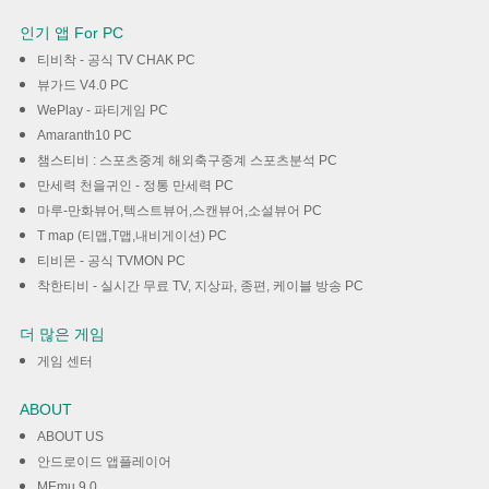
인기 앱 For PC
티비착 - 공식 TV CHAK PC
뷰가드 V4.0 PC
WePlay - 파티게임 PC
Amaranth10 PC
챔스티비 : 스포츠중계 해외축구중계 스포츠분석 PC
만세력 천을귀인 - 정통 만세력 PC
마루-만화뷰어,텍스트뷰어,스캔뷰어,소설뷰어 PC
T map (티맵,T맵,내비게이션) PC
티비몬 - 공식 TVMON PC
착한티비 - 실시간 무료 TV, 지상파, 종편, 케이블 방송 PC
더 많은 게임
게임 센터
ABOUT
ABOUT US
안드로이드 앱플레이어
MEmu 9.0