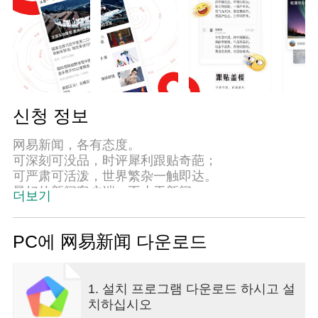
신청 정보
网易新闻，各有态度。
可深刻可没品，时评犀利跟贴奇葩；
可严肃可活泼，世界繁杂一触即达。
最好的新闻客户端，不止于新闻。
더보기
【精准推荐】
老司机or小萌新？人生赢家or卢瑟肥宅？无论哪种人
PC에 网易新闻 다운로드
设，我们总能挑出最合你口味的好内容。风里雨
里，我们懂你！
1. 설치 프로그램 다운로드 하시고 설
【独家原创】
치하십시오
人间浪潮汹涌，看客自有态度。槽值爆表不吐不