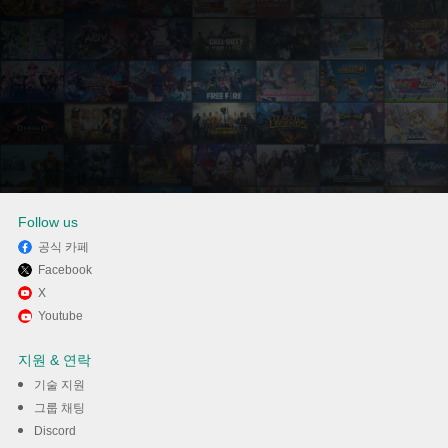
Follow us
공식 카페
Facebook
Memu Play에서 NEW 뮤직다운
X
Youtube
- MUSIC DOWN 사용하기
지원 & 연락
다운로드
기술 지원
그룹 채팅
Discord