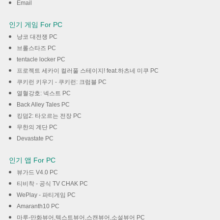
Email
인기 게임 For PC
냥코 대전쟁 PC
브롤스타즈 PC
tentacle locker PC
프로젝트 세카이 컬러풀 스테이지! feat.하츠네 미쿠 PC
쿠키런 키우기 - 쿠키런: 크럼블 PC
열혈강호: 넥스트 PC
Back Alley Tales PC
킹덤2: 타오르는 전장 PC
무한의 계단 PC
Devastate PC
인기 앱 For PC
뷰가드 V4.0 PC
티비착 - 공식 TV CHAK PC
WePlay - 파티게임 PC
Amaranth10 PC
마루-만화뷰어,텍스트뷰어,스캔뷰어,소설뷰어 PC