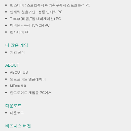
챔스티비 : 스포츠중계 해외축구중계 스포츠분석 PC
만세력 천을귀인 - 정통 만세력 PC
T map (티맵,T맵,내비게이션) PC
티비몬 - 공식 TVMON PC
천사티비 PC
더 많은 게임
게임 센터
ABOUT
ABOUT US
안드로이드 앱플레이어
MEmu 9.0
안드로이드 게임을 PC에서
다운로드
다운로드
비즈니스 버전