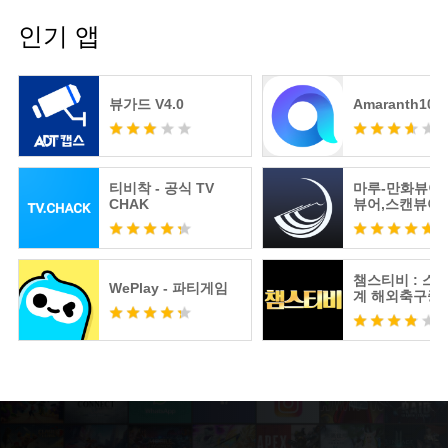
인기 앱
뷰가드 V4.0
Amaranth10
티비착 - 공식 TV
마루-만화뷰어
CHAK
뷰어,스캔뷰어
어
챔스티비 : 스
WePlay - 파티게임
계 해외축구중
츠분석