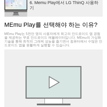
6. Memu Play에서 LG ThinQ 사용하
■ 에너지 사용 데이터를 한 눈에 분석해요.
기
- ‘에너지 모니터링’으로 우리집과 이웃집 전력 사용
량을 비교할 수 있어요.
- 더 나은 에너지 생활을 위해 절약 목표를 설정하고
MEmu Play를 선택해야 하는 이유?
사용 현황에 대한 푸시 알림도 받을 수 있어요.
- 제품 케어 서비스를 한 곳에서 받을 수 있어요.
MEmu Play는 5천만 명의 사용자에게 최고의 안드로이드 앱 경험
■ 진단부터 서비스 접수까지 앱에서 해결하세요.
을 제공하는 무료 안드로이드 에뮬레이터입니다. MEmu의 가상화
- '스마트 진단' 기능으로 제품 상태를 살펴볼 수 있어
기술을 통해 최적의 그래픽 성능을 즐기면서 컴퓨터에서 수많은 안
요.
드로이드 앱을 원활하게 실행할 수 있습니다.
- 출장 서비스 예약을 통해 전문 엔지니어의 정확한
진단과 점검을 받으세요.
■ ChatThinQ에서 언제든지 ThinQ 제품에 대해 물어
보세요.
- 인공지능 기반의 ChatThinQ가 제품 상황과 상태에
맞게 가전 궁금증을 해결해드려요.
■ LG 가전제품의 매뉴얼을 한곳에 모아서 편리하게
확인하세요.
- 제품 사용에 필요한 기능 설명, 해결 방법 등 다양
한 콘텐츠를 제공받을 수 있어요.