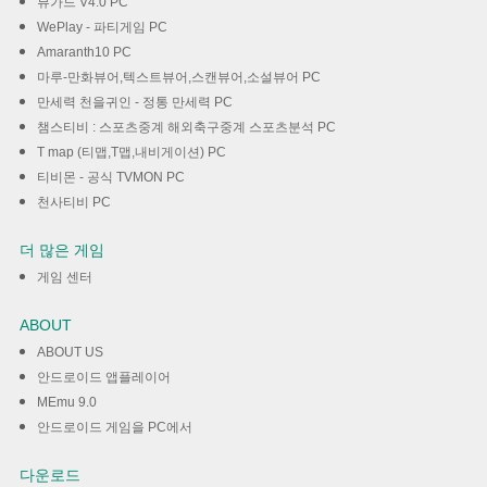
뷰가드 V4.0 PC
WePlay - 파티게임 PC
Amaranth10 PC
마루-만화뷰어,텍스트뷰어,스캔뷰어,소설뷰어 PC
만세력 천을귀인 - 정통 만세력 PC
챔스티비 : 스포츠중계 해외축구중계 스포츠분석 PC
T map (티맵,T맵,내비게이션) PC
티비몬 - 공식 TVMON PC
천사티비 PC
더 많은 게임
게임 센터
ABOUT
ABOUT US
안드로이드 앱플레이어
MEmu 9.0
안드로이드 게임을 PC에서
다운로드