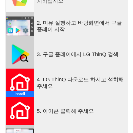
치하십시오
방법을 알아보세요.
■ ThinQ Play에서 제품과 공간을 업그레이드 해보
세요.
2. 미뮤 실행하고 바탕화면에서 구글
- LG ThinQ ON(생성형 AI 홈 허브)에서 사용할 수
플레이 시작
있는 다양한 앱을 다운로드할 수 있어요.
- 사용 중인 제품에 새로운 기능을 더해, 더 똑똑하고
편리하게 사용할 수 있어요.
- 나의 라이프스타일과 취향에 맞게 제품을 업그레
3. 구글 플레이에서 LG ThinQ 검색
이드 할 수 있어요.
■ 쓸수록 새로워지는 UP가전을 만날 수 있어요.
- 다양한 가전 제품의 시작과 종료 멜로디를 바꿀 수
있어요.
4. LG ThinQ 다운로드 하시고 설치해
- 세탁기와 건조기, 스타일러, 식기세척기에 내가 원
주세요
하는 새로운 코스를 다운받을 수 있어요.
Install
■ 생활 습관에 맞는 가전 사용 방식을 스마트 루틴으
로 만들어요.
- 영화를 볼 때 집중할 수 있도록 알아서 조명을 조절
5. 아이콘 클릭해 주세요
해 주고, 커튼을 닫아줘요.
- 휴가를 떠나면 제품들이 자동으로 꺼지면서 에너
지를 절약해요.