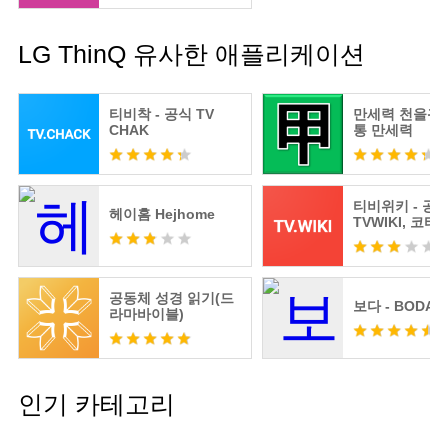
LG ThinQ 유사한 애플리케이션
티비착 - 공식 TV
만세력 천을귀인
CHAK
통 만세력
티비위키 - 공
헤이홈 Hejhome
TVWIKI, 코티
비몬,누누
공동체 성경 읽기(드
보다 - BODA
라마바이블)
인기 카테고리