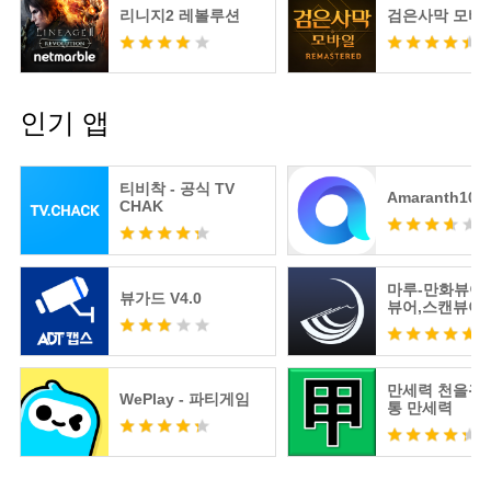
리니지2 레볼루션
검은사막 모바
인기 앱
티비착 - 공식 TV
Amaranth10
CHAK
마루-만화뷰어
뷰가드 V4.0
뷰어,스캔뷰어
어
만세력 천을귀인
WePlay - 파티게임
통 만세력