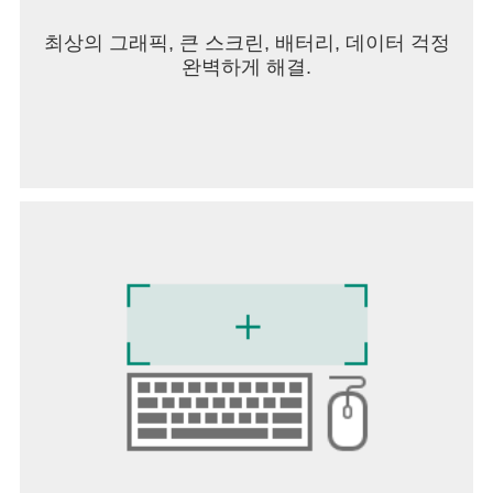
※ 보유 모델, 거주 국가(지역)에 따라 달라질 수 있
어요.
최상의 그래픽, 큰 스크린, 배터리, 데이터 걱정
완벽하게 해결.
접근성 API는 LG ThinQ 앱에서 ‘휴대폰 화면을 TV
에서 크게 보기’ 기능이 사용될 때 사용자가 TV 리모
컨에 입력하는 신호를 스마트폰에 전달하는 목적으
로만 사용되며 그 외의 다른 정보를 수집하거나 전
송하지 않습니다.
* 접근권한 안내
서비스 제공을 위해 아래와 같이 선택적 접근 권한
이 필요합니다. 선택적 접근권한을 허용하지 않더라
도 서비스의 기본 기능을 사용할 수 있습니다.
[선택적 접근 권한]
• 전화
- 고객센터로 전화하기 위하여 사용합니다.
• 위치