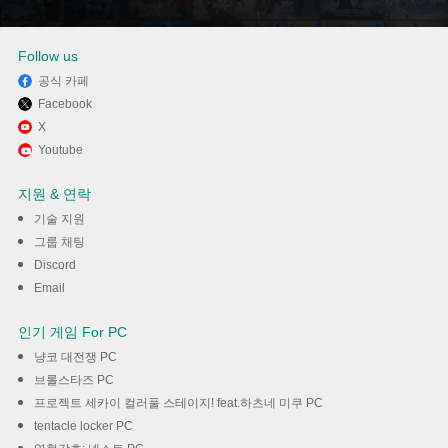
Follow us
공식 카페
Facebook
Memu Play에서 우리 건강 지킴
X
Youtube
이 사용하기
지원 & 연락
다운로드
기술 지원
그룹 채팅
Discord
Email
인기 게임 For PC
냥코 대전쟁 PC
브롤스타즈 PC
프로젝트 세카이 컬러풀 스테이지! feat.하츠네 미쿠 PC
tentacle locker PC