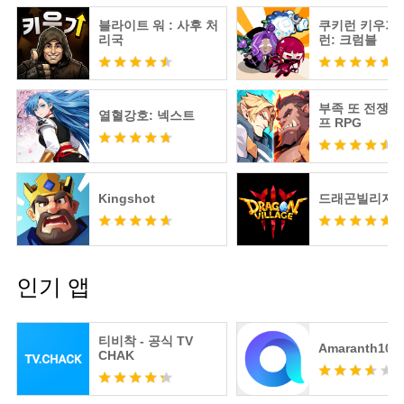
블라이트 워 : 사후 처
쿠키런 키우기 
리국
런: 크럼블
부족 또 전쟁 :
열혈강호: 넥스트
프 RPG
Kingshot
드래곤빌리지3
인기 앱
티비착 - 공식 TV
Amaranth10
CHAK