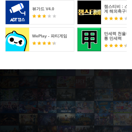
챔스티비 : 스
뷰가드 V4.0
계 해외축구중
츠분석
만세력 천을귀인
WePlay - 파티게임
통 만세력