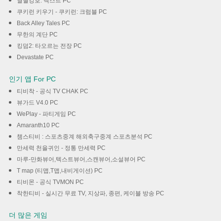
열혈강호: 넥스트 PC
쿠키런 키우기 - 쿠키런: 크럼블 PC
Back Alley Tales PC
무한의 계단 PC
킹덤2: 타오르는 전장 PC
Devastate PC
인기 앱 For PC
티비착 - 공식 TV CHAK PC
뷰가드 V4.0 PC
WePlay - 파티게임 PC
Amaranth10 PC
챔스티비 : 스포츠중계 해외축구중계 스포츠분석 PC
만세력 천을귀인 - 정통 만세력 PC
마루-만화뷰어,텍스트뷰어,스캔뷰어,소설뷰어 PC
T map (티맵,T맵,내비게이션) PC
티비몬 - 공식 TVMON PC
착한티비 - 실시간 무료 TV, 지상파, 종편, 케이블 방송 PC
더 많은 게임