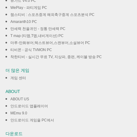
뷰가드 V4.0 PC
WePlay - 파티게임 PC
챔스티비 : 스포츠중계 해외축구중계 스포츠분석 PC
Amaranth10 PC
만세력 천을귀인 - 정통 만세력 PC
T map (티맵,T맵,내비게이션) PC
마루-만화뷰어,텍스트뷰어,스캔뷰어,소설뷰어 PC
티비몬 - 공식 TVMON PC
착한티비 - 실시간 무료 TV, 지상파, 종편, 케이블 방송 PC
더 많은 게임
게임 센터
ABOUT
ABOUT US
안드로이드 앱플레이어
MEmu 9.0
안드로이드 게임을 PC에서
다운로드