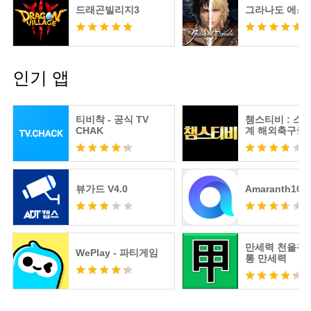
드래곤빌리지3
그라나도 에스
인기 앱
티비착 - 공식 TV
챔스티비 : 스
CHAK
계 해외축구중
츠분석
뷰가드 V4.0
Amaranth10
만세력 천을귀인
WePlay - 파티게임
통 만세력