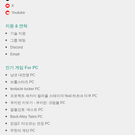
Memu Play에서 해피오더 사용
X
Youtube
하기
지원 & 연락
다운로드
기술 지원
그룹 채팅
Discord
Email
인기 게임 For PC
냥코 대전쟁 PC
브롤스타즈 PC
tentacle locker PC
프로젝트 세카이 컬러풀 스테이지! feat.하츠네 미쿠 PC
쿠키런 키우기 - 쿠키런: 크럼블 PC
열혈강호: 넥스트 PC
Back Alley Tales PC
킹덤2: 타오르는 전장 PC
무한의 계단 PC