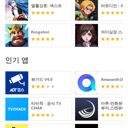
열혈강호: 넥스트
바르디안 : 피
Kingshot
의미심장 스토
인기 앱
뷰가드 V4.0
Amaranth10
티비착 - 공식 TV
마루-만화뷰어
CHAK
뷰어,스캔뷰어
어