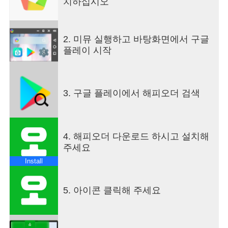
치하십시오
* 배달선물하기
배달로 선물 할 수 있어요.
2. 미뮤 실행하고 바탕화면에서 구글
결제는 주문자가 하고, 주소는 수신자가 입력할 수
플레이 시작
있어요.
* 브랜드관
가장 힙한 브랜드의 신상품은 뭐지?
3. 구글 플레이에서 해피오더 검색
브랜드별 신상품, 프로모션 소식을 가장 먼저 알 수
있어요.
* 해피포인트 하나로 OK
4. 해피오더 다운로드 하시고 설치해
해피포인트로 결제는 물론, 적립도 가능해요.
주세요
해피포인트 ONEPASS ID로 회원가입절차 없이 이
Install
용할 수 있어요.
[고객센터] 1670-3131
5. 아이콘 클릭해 주세요
명절당일 제외 연중무휴, 운영시간 : 09:00~23:00
[선택적 접근 권한]