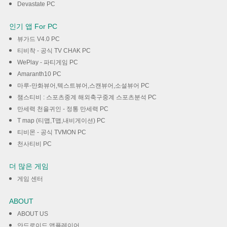
Devastate PC
인기 앱 For PC
뷰가드 V4.0 PC
티비착 - 공식 TV CHAK PC
WePlay - 파티게임 PC
Amaranth10 PC
마루-만화뷰어,텍스트뷰어,스캔뷰어,소설뷰어 PC
챔스티비 : 스포츠중계 해외축구중계 스포츠분석 PC
만세력 천을귀인 - 정통 만세력 PC
T map (티맵,T맵,내비게이션) PC
티비몬 - 공식 TVMON PC
천사티비 PC
더 많은 게임
게임 센터
ABOUT
ABOUT US
안드로이드 앱플레이어