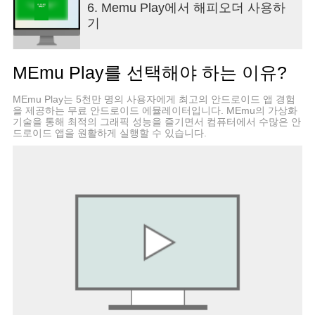
6. Memu Play에서 해피오더 사용하
위치: 주소 설정 시에 사용할 수 있습니다
기
알림: 주문 현황 알림, 광고 푸시 수신에 사용할 수
있습니다
* 선택적 접근 권한은 해당 기능 이용시 동의를 받고
MEmu Play를 선택해야 하는 이유?
있으며, 동의하지 않아도 해당 기능 외 서비스 이용
이 가능합니다
MEmu Play는 5천만 명의 사용자에게 최고의 안드로이드 앱 경험
----
을 제공하는 무료 안드로이드 에뮬레이터입니다. MEmu의 가상화
개발자 연락처 :
기술을 통해 최적의 그래픽 성능을 즐기면서 컴퓨터에서 수많은 안
(주)섹타나인 대한민국 13220 경기도 성남시
드로이드 앱을 원활하게 실행할 수 있습니다.
중원구 사기막골로31번길 18 (상대원동) 113-68-
10017 2015-경기성남-1705 직접신고