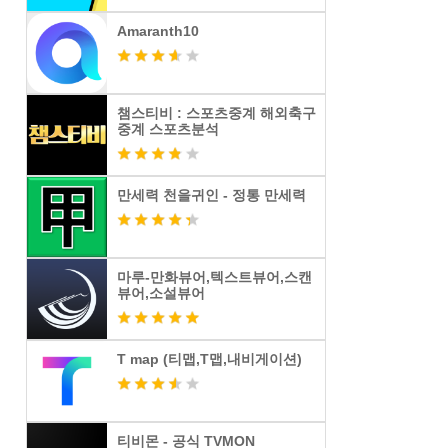
Amaranth10
챔스티비 : 스포츠중계 해외축구
중계 스포츠분석
만세력 천을귀인 - 정통 만세력
마루-만화뷰어,텍스트뷰어,스캔
뷰어,소설뷰어
T map (티맵,T맵,내비게이션)
티비몬 - 공식 TVMON