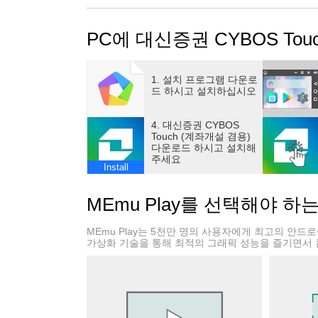
- 인터넷뱅킹 고객님은 공인인증서만 입력하시
- 대신증권 계좌가 없어도 “체험하기” 기능을 
PC에 대신증권 CYBOS To
- 대신증권 내부의 다양한 검증을 통해 종목발굴
- 보유잔고의 리스크 관리를 위해 “자동매도주
- HTS와 모바일간 관심종목그룹과 메모가 공
1. 설치 프로그램 다운로
* 주요제공서비스
드 하시고 설치하십시오
1. 주식
- 현재가
4. 대신증권 CYBOS
Touch (계좌개설 겸용)
- 관심종목
다운로드 하시고 설치해
- 주식차트
주세요
Install
- 현금/신용주문
- 자동주문
MEmu Play를 선택해야 하
- 번개주문(원터치 주문)
- 예약주문
MEmu Play는 5천만 명의 사용자에게 최고의 안
- 주식체결 및 계좌잔고
가상화 기술을 통해 최적의 그래픽 성능을 즐기면서 
- 기타상장증권 현재가, 주문, 체결/잔고
2. 투자정보
- 기업정보
- 테마입체분석