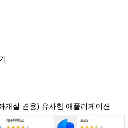
S잔고
보기
 (계좌개설 겸용) 유사한 애플리케이션
NH콕뱅크
토스