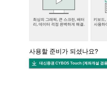
- 투자자별 매매종합
- 뉴스/공시
- 지수/환율
최상의 그래픽, 큰 스크린, 배터
키보드,
- 세계증시
리, 데이터 걱정 완벽하게 해결.
사용하여
3.투자포커스
- 전문가 관심
- 종목발굴
- 목표가설정
- 시장분석
사용할 준비가 되셨나요?
4. 선물옵션
- 선물옵션, CME, EUREX, 주식선물 현재가
대신증권 CYBOS Touch (계좌개설 겸
- 선물옵션, CME, EUREX, 주식선물 주문
- 선물옵션, CME, EUREX, 주식선물 체결 및
- 선물옵션 당일손익
5. 해외주식
- 미국, 중국, 일본, 홍콩 주식 실시간 시세 조회
- 주문, 체결/잔고
- 미국 예약주문
- 해외선물 현재가, 주문, 체결/잔고