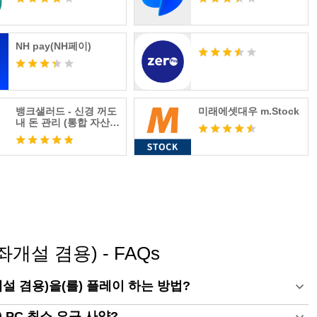
항은 대신증권홈페이지(http://www.daishin.co.kr/)의 고객
NH pay(NH페이)
1588-4488로 문의해 주시기 바랍니다.
드리며, 앞으로도 지속적인 업그레이드로 보다 나은 서비스를
뱅크샐러드 - 신경 꺼도
미래에셋대우 m.Stock
 법률] 제22조의 2 신설 및 시행령 개정에 따라 대신증권 모바
내 돈 관리 (통합 자산관
리, 자동 가계부)
아래와 같이 안내해드립니다.
한
을 위한 권한
비대면실명인증방식인 신분증 촬영 시에 사용)
한
좌개설 겸용) - FAQs
이벤트 등 공유 시 주소록의 친구목록 접근 권한
 등록 시 파일 등록을 위한 권한
개설 겸용)을(를) 플레이 하는 방법?
식으로 종목선택을 위한 접근 권한
필수 서비스 이용이 가능하나, 필요한 일부 기능 사용에 제한
) PC 최소 요구 사양?