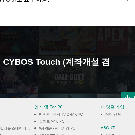
 CYBOS Touch (계좌개설 겸
C
인기 앱 For PC
더 많은 게임
티비착 - 공식 TV CHAK PC
게임 센터
뷰가드 V4.0 PC
ABOUT
지! feat.하츠네 미쿠 PC
WePlay - 파티게임 PC