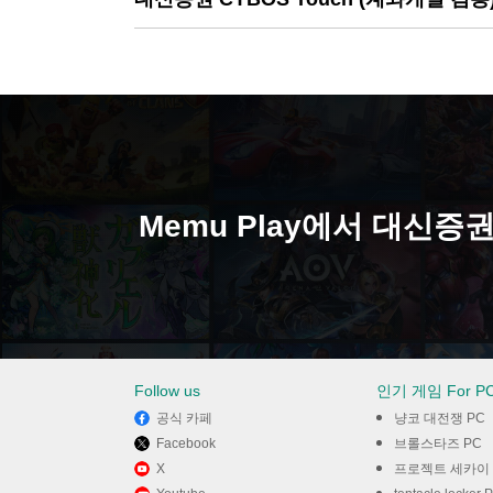
이 있을 수 있습니다.
Memu Play에서 대신증권
Follow us
인기 게임 For P
공식 카페
냥코 대전쟁 PC
Facebook
브롤스타즈 PC
X
프로젝트 세카이 컬러풀 스테이
용) 사용하기