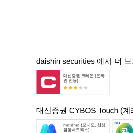
- 해외 투자 정보, 뉴스, 경제지표
- 외환 환전
6. 금융상품
- 펀드찾기, 펀드 주문, 펀드체결잔고
- ELS청약상품, ELS청약/취소, ELS공지, EL
- 장내/장외채권, 주문, 체결/잔고
- 전자단기사채
- 연금 이전 및 배분 신청
daishin securities 에서 더 
7. 뱅킹
- 뱅킹홈
대신증권 크레온 (온라
- 이체, 이체결과조회
인 전용)
- 종합잔고
- 스피드론
- 통합계좌개설
8. 환경설정
대신증권 CYBOS Touch
- 초기화면 설정
- 사용자 맞춤 메뉴 설정
monimo (모니모, 삼성
- 화면 확대/축소 보기 설정
금융네트웍스)