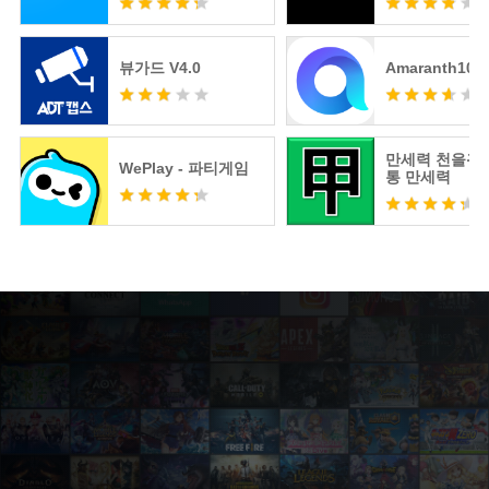
뷰가드 V4.0
Amaranth10
만세력 천을귀인
WePlay - 파티게임
통 만세력