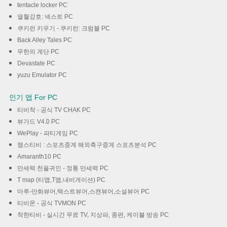
tentacle locker PC
열혈강호: 넥스트 PC
쿠키런 키우기 - 쿠키런: 크럼블 PC
Back Alley Tales PC
무한의 계단 PC
Devastate PC
yuzu Emulator PC
인기 앱 For PC
티비착 - 공식 TV CHAK PC
뷰가드 V4.0 PC
WePlay - 파티게임 PC
챔스티비 : 스포츠중계 해외축구중계 스포츠분석 PC
Amaranth10 PC
만세력 천을귀인 - 정통 만세력 PC
T map (티맵,T맵,내비게이션) PC
마루-만화뷰어,텍스트뷰어,스캔뷰어,소설뷰어 PC
티비몬 - 공식 TVMON PC
착한티비 - 실시간 무료 TV, 지상파, 종편, 케이블 방송 PC