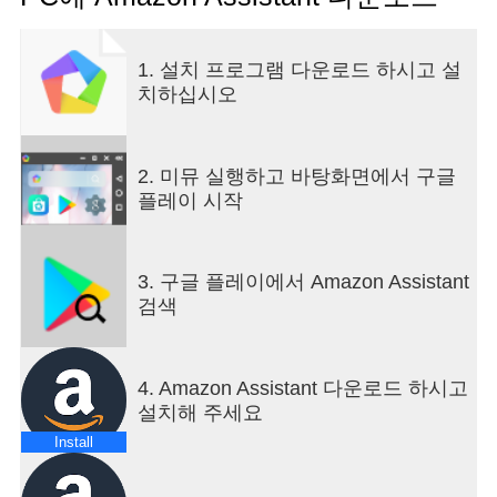
Features:
- Product Comparison: discover related Amazon
offers as you shop on retailer websites from the
1. 설치 프로그램 다운로드 하시고 설
following browsers: Chrome, Samsung Internet and
치하십시오
Dolphin.
- Image Search: share images of products and
barcodes with the Amazon Assistant app to
2. 미뮤 실행하고 바탕화면에서 구글
compare prices and check availability. You can
플레이 시작
share images from browsers, photo galleries, and
other apps.
- Recent Finds: launch the app to view recently
3. 구글 플레이에서 Amazon Assistant
matched Amazon offers.
검색
By installing you are agreeing to the Conditions of
Use located at www.amazon.com/gp/BIT/TOU.
This app uses Accessibility services.
4. Amazon Assistant 다운로드 하시고
설치해 주세요
Install