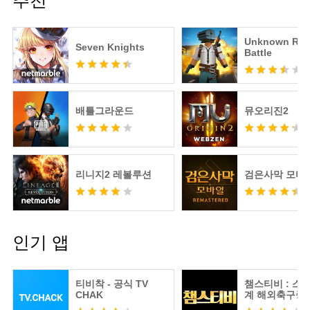
추천
Unknown Roy
Seven Knights
Battle
배틀그라운드
뮤오리진2
리니지2 레볼루션
검은사막 모바
인기 앱
티비착 - 공식 TV
챔스티비 : 스
CHAK
계 해외축구중
츠분석