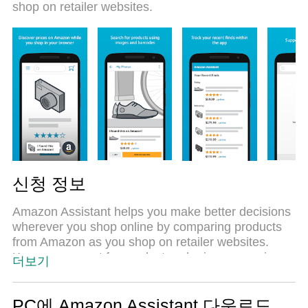
shop on retailer websites.
신청 정보
Amazon Assistant helps you make better decisions
wherever you shop online by comparing products
from Amazon as you shop on retailer websites.
Keep an eye out for product and price comparisons
더보기
that can save you time and money.
* 11/9 Added support for Chrome on all Android
phones and tablets with OS 6.0 or greater!
PC에 Amazon Assistant 다운로드