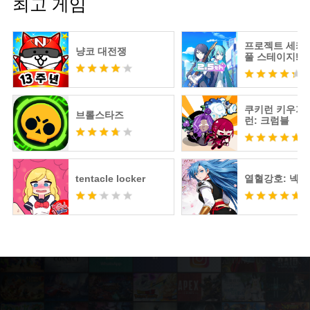
최고 게임
프로젝트 세카
냥코 대전쟁
풀 스테이지! fe
츠네 미쿠
쿠키런 키우기 
브롤스타즈
런: 크럼블
tentacle locker
열혈강호: 넥