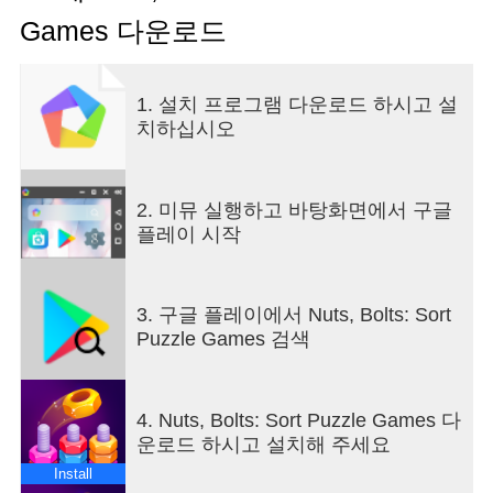
터테인먼트 시간을 약속합니다.
Games 다운로드
볼트 너트 정렬 두뇌 퍼즐 게임의 목표는 간단하면
서도 자극적입니다. 색상 정렬 게임에는 다양한 견
1. 설치 프로그램 다운로드 하시고 설
과류를 주어진 패턴에 일치시키는 것이 포함됩니다.
치하십시오
다양한 수준에서 정렬 기술을 테스트해 보세요. 배
우기 쉬운 게임플레이 메커니즘을 갖춘 볼트 너트
정렬 색상 퍼즐은 재미있고 편안한 휴식 방법을 찾
는 캐주얼 게이머에게 적합합니다.
2. 미뮤 실행하고 바탕화면에서 구글
플레이 시작
색상 정렬 기술을 테스트할 독특한 퍼즐 게임의 세
계로 뛰어들 준비를 하세요. 노련한 퍼즐 애호가이
든 이 장르를 처음 접하는 사람이든 Bolt Nut Sort
3. 구글 플레이에서 Nuts, Bolts: Sort
Colors는 모든 기술 수준의 플레이어에게 즐거운 게
Puzzle Games 검색
임 경험을 제공합니다. 규칙은 너트가 동일한 색상
이고 볼트에 충분한 공간이 있는 경우에만 너트를
부을 수 있다는 것입니다.
4. Nuts, Bolts: Sort Puzzle Games 다
운로드 하시고 설치해 주세요
볼트 너트 정렬 퍼즐 이 매혹적인 게임에서 색상을
정렬하는 즐거움을 발견해보세요. 다양한 레벨과 무
Install