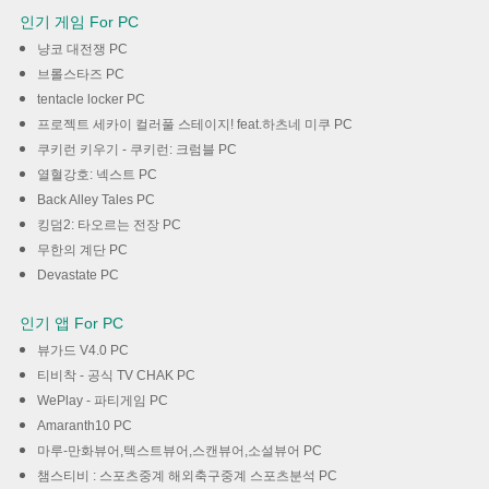
인기 게임 For PC
냥코 대전쟁 PC
브롤스타즈 PC
tentacle locker PC
프로젝트 세카이 컬러풀 스테이지! feat.하츠네 미쿠 PC
쿠키런 키우기 - 쿠키런: 크럼블 PC
열혈강호: 넥스트 PC
Back Alley Tales PC
킹덤2: 타오르는 전장 PC
무한의 계단 PC
Devastate PC
인기 앱 For PC
뷰가드 V4.0 PC
티비착 - 공식 TV CHAK PC
WePlay - 파티게임 PC
Amaranth10 PC
마루-만화뷰어,텍스트뷰어,스캔뷰어,소설뷰어 PC
챔스티비 : 스포츠중계 해외축구중계 스포츠분석 PC