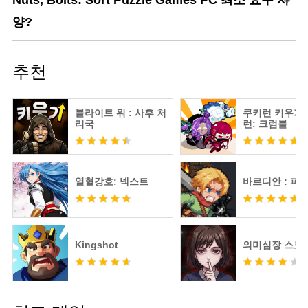
Nuts, Bolts: Sort Puzzle Games PC 최소 요구 사
양?
추천
블라이트 워 : 사후 처
쿠키런 키우기 
리국
런: 크럼블
열혈강호: 넥스트
바르디안 : 피
Kingshot
의미심장 스토