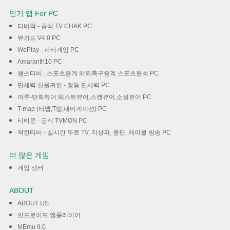
인기 앱 For PC
티비착 - 공식 TV CHAK PC
뷰가드 V4.0 PC
WePlay - 파티게임 PC
Amaranth10 PC
챔스티비 : 스포츠중계 해외축구중계 스포츠분석 PC
만세력 천을귀인 - 정통 만세력 PC
마루-만화뷰어,텍스트뷰어,스캔뷰어,소설뷰어 PC
T map (티맵,T맵,내비게이션) PC
티비몬 - 공식 TVMON PC
착한티비 - 실시간 무료 TV, 지상파, 종편, 케이블 방송 PC
더 많은 게임
게임 센터
ABOUT
ABOUT US
안드로이드 앱플레이어
MEmu 9.0