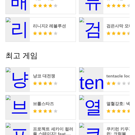
리니지2 레볼루션
검은사막 모바
최고 게임
냥코 대전쟁
tentacle locke
브롤스타즈
열혈강호: 넥
프로젝트 세카이 컬러
쿠키런 키우기 
풀 스테이지! feat.하
런: 크럼블