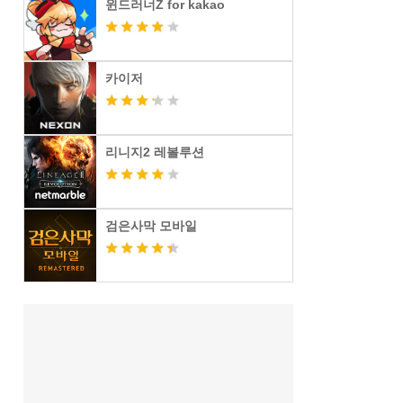
윈드러너Z for kakao
카이저
리니지2 레볼루션
검은사막 모바일