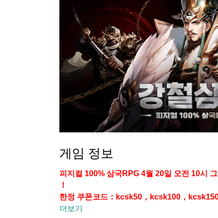
게임 정보
피지컬 100% 삼국RPG 4월 20일 오전 10시 
！
한정 쿠폰코드：kcsk50，kcsk100，kcsk1
2일차 로그인 시 대교 수령，7일 연속 로그인 
더보기