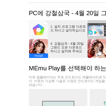
◆삼국지의 거친 전장 그대로
cocos2dx엔진으로 개발된 격동의 전장! 업계 
PC에 강철삼국 - 4월 20일
그대로 표현!
보다 리얼한 배틀 묘사와 연출, 전통 삼국지 세
◆밤낮없는 벌크업&자유롭고 전략적인 덱 구
1. 설치 프로그램 다운로
방치해도 폭풍성장! 알아서 강해지는 영웅들로
드 하시고 설치하십시오
위·촉·오·신·마 의 다섯 진영,
용장, 보위군, 책략가, 도사 의 네 타입으로 
4. 강철삼국 - 4월 20일
자유롭게 배치하고 육성하여 전략을 겨뤄보세
그랜드 오픈 다운로드
하시고 설치해 주세요
◆24시간 언제나, 크로스서버 PK
Install
"조조봉운", "채굴장 쟁탈전", "정상결전", 
밤낮없는 전쟁, 상대를 쓰러뜨리고 천하를 차지
MEmu Play를 선택해야 하
◆피지컬 100% PVE 시스템
피지컬로 압도하라!
미뮤 앱플레이어는 무료 안드로이드 에뮬레이터로 5
팀 보스 레이드, 솔로 던전 등 원하는 대로 매
다. 미뮤의 가상화 기술은 수많은 안드로이드 게임을
있습니다.
◆공식 라운지: https://game.naver.com/loung