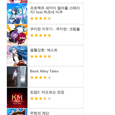
프로젝트 세카이 컬러풀 스테이
지! feat.하츠네 미쿠
쿠키런 키우기 - 쿠키런: 크럼블
열혈강호: 넥스트
Back Alley Tales
킹덤2: 타오르는 전장
무한의 계단