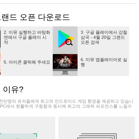
최첨단 Spine 2D 스켈탈 애니메이션 기술로, 선 굵은 영웅들을
 그랜드 오픈 다운로드
계관 계승한 진짜 삼국지, 강철삼국!
성
2. 미뮤 실행하고 바탕화
3. 구글 플레이에서 강철
면에서 구글 플레이 시
삼국 - 4월 20일 그랜드
 편리하고 손쉬운 전투.
작
오픈 검색
나누어지는 다양한 무장들.
6. 미뮤 앱플레이어로 실
요!
5. 아이콘 클릭해 주세요
행
"동맹전" 등 서버를 초월하는 크로스서버 전쟁 컨텐츠!
하라!
는 이유?
천만명의 유저들에게 최고의 안드로이드 게임 환경을 제공하고 있습니
일매일 다양한 PVE 컨텐츠
 PC에서 원활하게 구동함과 동시에 최고의 그래픽 퍼포먼스를 느낄수
e/GangCheolSamGuk/home