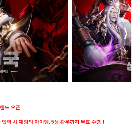
그랜드 오픈
50 입력 시 대량의 아이템, 5성 관우까지 무료 수령！
시 5성 관우 증정！