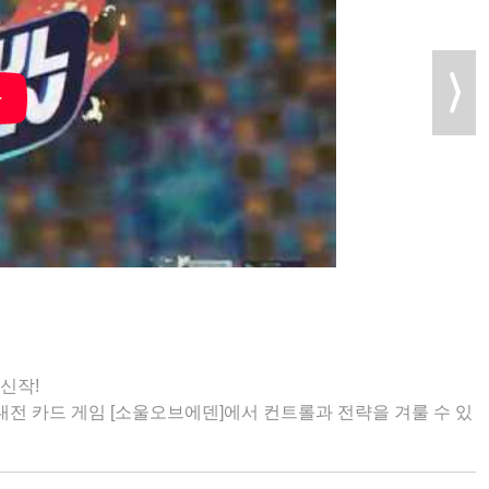
 신작!
간 대전 카드 게임 [소울오브에덴]에서 컨트롤과 전략을 겨룰 수 있
 세계 각지의 참가자들에게 도전하라!