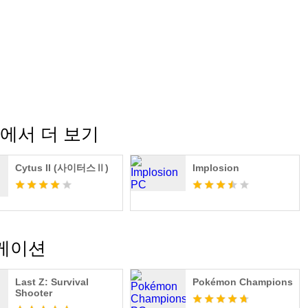
ited 에서 더 보기
Cytus II (사이터스Ⅱ)
Implosion
리케이션
Last Z: Survival
Pokémon Champions
Shooter