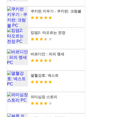
쿠키런 키우기 - 쿠키런: 크럼블
킹덤2: 타오르는 전장
바르디안 : 피의 맹세
열혈강호: 넥스트
의미심장 스토리