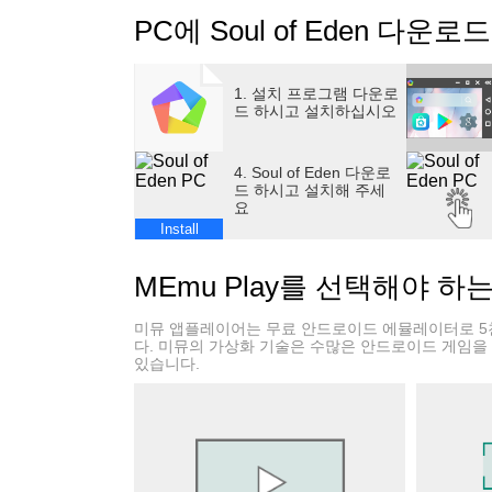
과학에 정통한 공화국, 교활한 이종, 검과 마법
PC에 Soul of Eden 다운로드
전투 스타일을 지닌 4대 진영! 유저는 한 진영
하게 얽혀있는데...... 과연 당신은 어느 진영
# 카드 덱 구성
1. 설치 프로그램 다운로
각자만의 특색을 지닌 100장 이상의 카드 중 
드 하시고 설치하십시오
능을 일깨우고 당신만의 전술을 구축하라!
# 컨트롤
4. Soul of Eden 다운로
독특한 병력 배치 시스템! 끝없이 변화하는 전
드 하시고 설치해 주세
요
스킬! 시시각각 변화하는 전시 상황 속에서, 
Install
# 첼린지 배틀 랭크
투기장에서 세계 각지의 참가자들에게 도전하여 
MEmu Play를 선택해야 하
어 누적을 통해 풍부한 보상을 획득할 수 있다!
# 일일 미션
미뮤 앱플레이어는 무료 안드로이드 에뮬레이터로 5
일일 미션 완수를 통해 무료 보상을 듬뿍 획득
다. 미뮤의 가상화 기술은 수많은 안드로이드 게임을
있습니다.
있다!
#에덴 패스
에덴 패스를 통해 참가자 여러분은 숨겨진 보상
# 더 많은 게임 정보
- 신규 첼린지 전투 모드, 레벨 격차를 더이상 