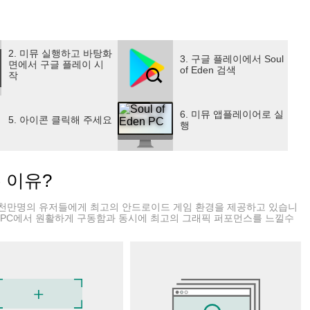
을 다루는 제국, 야생의 날카로움을 지닌 수족 등 자신만의 고유
을 선택하여 플레이할 수 있다. 매 진영 간의 스토리는 서로 복잡
을 이끌고 영광의 빛을 향해 나아갈 것인가?
2. 미뮤 실행하고 바탕화
3. 구글 플레이에서 Soul
면에서 구글 플레이 시
30장을 선택하여 자신만의 덱을 구성! 당신 안에 내재된 전술 본
of Eden 검색
작
6. 미뮤 앱플레이어로 실
투 포메이션! 전세를 순식간에 역전시킬 레전드 영웅의 액티브
5. 아이콘 클릭해 주세요
행
승리의 열쇠는 당신의 판단력과 컨트롤에 달려있다!
당신의 카드 덱 배치 능력을 증명하라! 또한 각 시즌에 스코
는 이유?
천만명의 유저들에게 최고의 안드로이드 게임 환경을 제공하고 있습니
할 수 있으며, 매일 제때에 갱신하여, 미션이 여러분을 기다리고
 PC에서 원활하게 구동함과 동시에 최고의 그래픽 퍼포먼스를 느낄수
과 레전드 카드를 확정 획득한다.
두려워 할 필요가 없습니다.