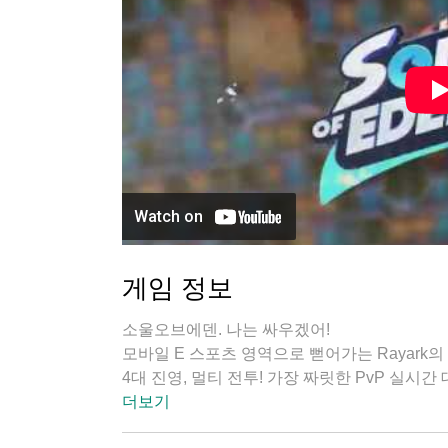
게임 정보
소울오브에덴. 나는 싸우겠어!
모바일 E 스포츠 영역으로 뻗어가는 Rayark의
4대 진영, 멀티 전투! 가장 짜릿한 PvP 실시
다. 지금 바로 [소울오브에덴]을 다운로드하여
더보기
# 카드 진영 선택