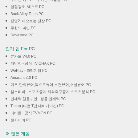
열혈강호: 넥스트 PC
Back Alley Tales PC
킹덤2: 타오르는 전장 PC
무한의 계단 PC
Devastate PC
인기 앱 For PC
뷰가드 V4.0 PC
티비착 - 공식 TV CHAK PC
WePlay - 파티게임 PC
Amaranth10 PC
마루-만화뷰어,텍스트뷰어,스캔뷰어,소설뷰어 PC
챔스티비 : 스포츠중계 해외축구중계 스포츠분석 PC
만세력 천을귀인 - 정통 만세력 PC
T map (티맵,T맵,내비게이션) PC
티비몬 - 공식 TVMON PC
천사티비 PC
더 많은 게임