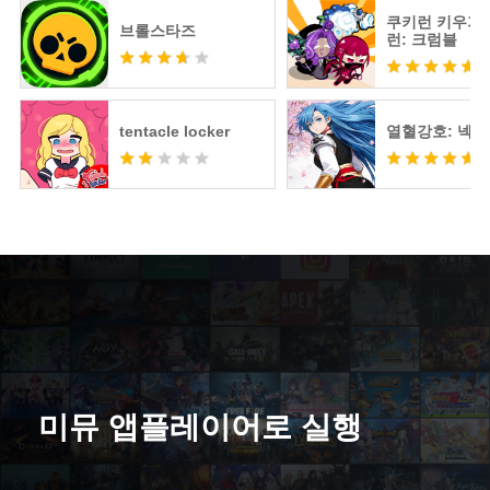
쿠키런 키우기 
브롤스타즈
런: 크럼블
tentacle locker
열혈강호: 넥
미뮤 앱플레이어로 실행