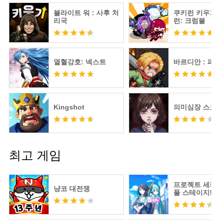
블라이트 워 : 사후 처
쿠키런 키우기 
리국
런: 크럼블
열혈강호: 넥스트
바르디안 : 피
Kingshot
의미심장 스토
최고 게임
프로젝트 세카
냥코 대전쟁
풀 스테이지! fe
츠네 미쿠