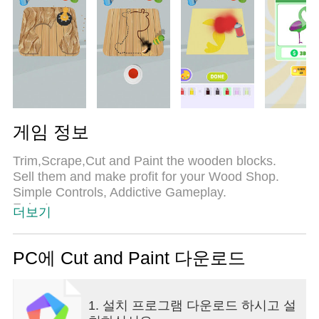
게임 정보
Trim,Scrape,Cut and Paint the wooden blocks.
Sell them and make profit for your Wood Shop.
Simple Controls, Addictive Gameplay.
Enjoy!
더보기
PC에 Cut and Paint 다운로드
1. 설치 프로그램 다운로드 하시고 설