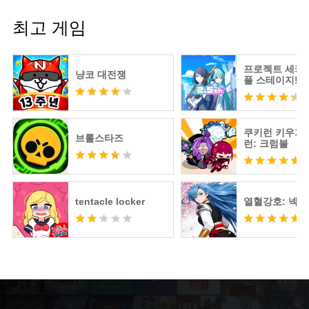
최고 게임
프로젝트 세카
냥코 대전쟁
풀 스테이지! fe
츠네 미쿠
쿠키런 키우기 
브롤스타즈
런: 크럼블
tentacle locker
열혈강호: 넥