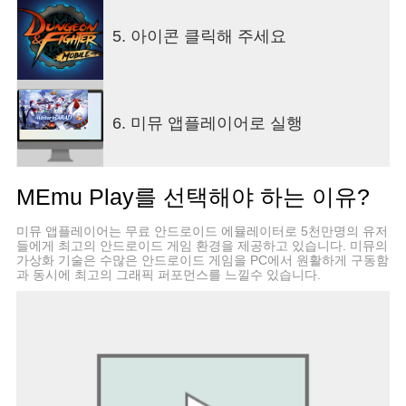
높은 도트 그래픽!
던전앤파이터만의 짜릿한 액션쾌감을 모바일에서도
5. 아이콘 클릭해 주세요
경험해보세요!
■ 던전앤파이터만의 콤보 액션
던전앤파이터의 정수를 담은 넥스트 레벨 벨트스크
롤 모바일 액션!
6. 미뮤 앱플레이어로 실행
연쇄 콤보, 슬라이드, 확장 슬롯 등 모바일을 위한 특
화된 조작 시스템을 통해
경험해보지 못했던 극한의 액션을 즐기실 수 있습니
MEmu Play를 선택해야 하는 이유?
다.
미뮤 앱플레이어는 무료 안드로이드 에뮬레이터로 5천만명의 유저
■ 개성 넘치는 다양한 캐릭터
들에게 최고의 안드로이드 게임 환경을 제공하고 있습니다. 미뮤의
던전앤파이터를 대표하는 캐릭터들과 함께 시공간
가상화 기술은 수많은 안드로이드 게임을 PC에서 원활하게 구동함
과 동시에 최고의 그래픽 퍼포먼스를 느낄수 있습니다.
을 넘어 다시 한 번 모험을 떠나세요!
캐릭터별로 다양한 고유 스킬과 무기로 색다른 플레
이스타일을 경험해보세요!
■ 풍부한 즐길거리
던전앤파이터 모바일에서 선보이는 압도적인 스케
일의 레이드를 비롯한