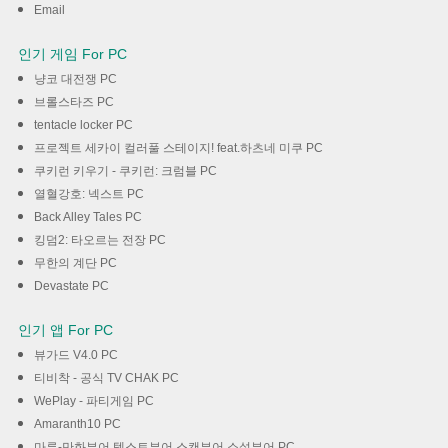
Email
인기 게임 For PC
냥코 대전쟁 PC
브롤스타즈 PC
tentacle locker PC
프로젝트 세카이 컬러풀 스테이지! feat.하츠네 미쿠 PC
쿠키런 키우기 - 쿠키런: 크럼블 PC
열혈강호: 넥스트 PC
Back Alley Tales PC
킹덤2: 타오르는 전장 PC
무한의 계단 PC
Devastate PC
인기 앱 For PC
뷰가드 V4.0 PC
티비착 - 공식 TV CHAK PC
WePlay - 파티게임 PC
Amaranth10 PC
마루-만화뷰어,텍스트뷰어,스캔뷰어,소설뷰어 PC