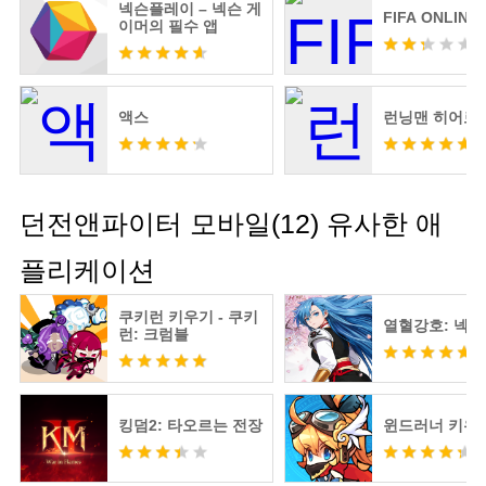
넥슨플레이 – 넥슨 게
FIFA ONLINE 
이머의 필수 앱
액스
런닝맨 히어로
던전앤파이터 모바일(12) 유사한 애
플리케이션
쿠키런 키우기 - 쿠키
열혈강호: 넥
런: 크럼블
킹덤2: 타오르는 전장
윈드러너 키우