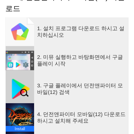
과거 강력했던 보스를 다시 만나는 시간! 이번에는
로드
사도 '로터스'가 모험가 여러분을 찾아옵니다.
더욱 강력해진 로터스에 다시 도전해보세요!
1. 설치 프로그램 다운로드 하시고 설
■ 80Lv 정예 던전 '대갚음의 초원' 하드 추가
치하십시오
모험가의 컨트롤을 시험하던 대갚음의 초원이 더욱
파워업 됩니다.
새로운 패턴과 함께 찾아온 루이제와 소륜을 만나보
세요.
2. 미뮤 실행하고 바탕화면에서 구글
플레이 시작
=======================================
▶ 게임 소개 ◀
3. 구글 플레이에서 던전앤파이터 모
바일(12) 검색
액션 명가 네오플에서 선보이는 액션쾌감의 정수!
이제 언제 어디서나 짜릿한 액션쾌감을 경험해보세
요!
4. 던전앤파이터 모바일(12) 다운로드
하시고 설치해 주세요
■ 오리지널 액션쾌감 던전앤파이터 모바일!
터치로 느끼는 원작의 강렬한 콤보 액션과 완성도
Install