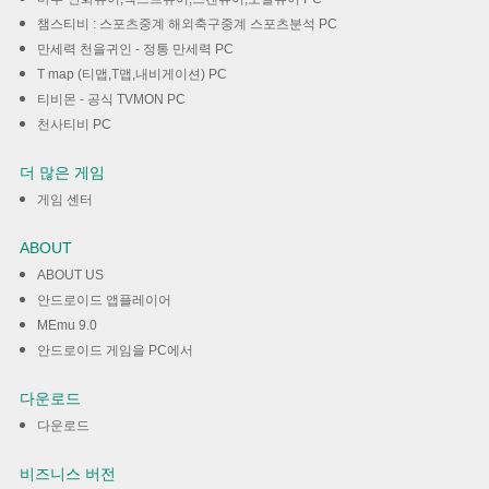
챔스티비 : 스포츠중계 해외축구중계 스포츠분석 PC
만세력 천을귀인 - 정통 만세력 PC
T map (티맵,T맵,내비게이션) PC
티비몬 - 공식 TVMON PC
천사티비 PC
더 많은 게임
게임 센터
ABOUT
ABOUT US
안드로이드 앱플레이어
MEmu 9.0
안드로이드 게임을 PC에서
다운로드
다운로드
비즈니스 버전