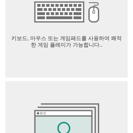
알림: 앱이 서비스와 관련된 알림을 게시하도록 허
용합니다.
전화: 광고성 문자 전송을 위한 휴대폰번호를 수집
하는데 필요합니다.
* 선택적 접근권한 허용에 동의하지 않아도 서비스
이용이 가능합니다.
키보드, 마우스 또는 게임패드를 사용하여 쾌적
한 게임 플레이가 가능합니다..
[접근권한 철회 방법]
▶ 안드로이드 6.0 이상: 설정 > 애플리케이션 > 던
전앤파이터 모바일 선택 > 권한 > 허용 안함 선택
▶ 안드로이드 6.0 미만: 운영체제를 업그레이드하
여 접근권한을 철회하거나, 앱을 삭제
※ 앱이 개별 동의 기능을 제공하지 않을 수 있으며
위의 방법으로 접근 권한을 철회할 수 있습니다.
----
개발자 연락처 :
1588-7701