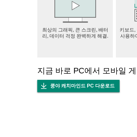
- Storage : 앱이 게임을 설치하고 게임 데
▶선택적 접근권한
- Location : 인게임 내 위치기반 그림 퀴
- Camera : 사진 촬영을 통해 프로필 사진
최상의 그래픽, 큰 스크린, 배터
키보드,
이 필요합니다.
리, 데이터 걱정 완벽하게 해결.
사용하여
- Gallery : 디바이스 내 사진 및 동영상
- Microphone : 동네 퀴즈방, 프리미엄 
▶접근권한 철회방법
- 어플리케이션 > 쿵야 캐치마인드 > 권한 에
지금 바로 PC에서 모바일 
※ 유료 아이템 구매 시 별도의 요금이 부과됩
- 공급자: 넷마블㈜ 각자 대표집행임원 : 권영식
- 이용조건 및 기간: 게임 내 별도 고지된 내용
쿵야 캐치마인드 PC 다운로드
(사용기간이 표시되지 않은 경우, 서비스의 
- 결제금액 및 방법: 상품 별 별도 고지된 결
(외화 결제 시 환율 및 수수료 등으로 인해 실제
- 상품지급방식: 게임 내 구매한 아이디(캐릭터
- 최소사양: 2.1 GHz 쿼드코어 2 GB (갤럭시S5
- 주소: 서울특별시 구로구 디지털로26길 38, G
- 사업자 번호: 105-87-64746