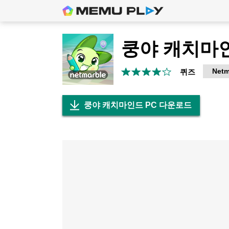
쿵야 캐치마
Netm
퀴즈
쿵야 캐치마인드 PC 다운로드