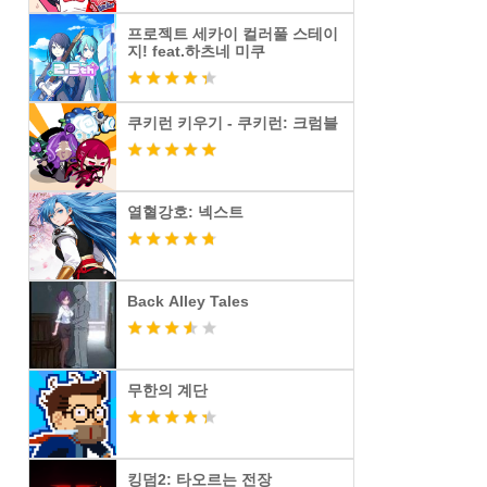
프로젝트 세카이 컬러풀 스테이
지! feat.하츠네 미쿠
쿠키런 키우기 - 쿠키런: 크럼블
열혈강호: 넥스트
Back Alley Tales
무한의 계단
킹덤2: 타오르는 전장