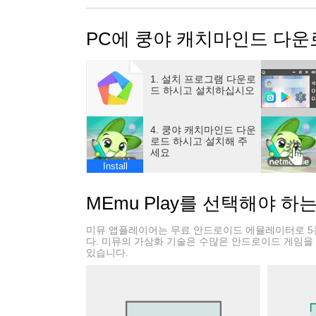
재미 퀄리티 UP! 보상도 UP!
따라가기만 하면 재미가 팡팡
PC에 쿵야 캐치마인드 다운
스테이지 모드 즐기러 캐마로 접속~
●● 둘! ! 타로카드 이벤트 추가!
오늘의 운세가 궁금해요?
1. 설치 프로그램 다운로
매일 매일 타로카드 뽑고
드 하시고 설치하십시오
선물도 받으러 고고링~
◎쿵야 캐치마인드의 꿀재미 소개◎
4. 쿵야 캐치마인드 다운
●● “쿵야 퀴즈”
로드 하시고 설치해 주
세요
쿵야 캐릭터가 꿀잼 그림퀴즈와 함께 등장해요
Install
쿵야 퀴즈를 맞히면 쿵야 캐릭터가 내꺼~
●● “실시간 퀴즈”
MEmu Play를 선택해야 하
딱! 1분이면 한 판 가능~
틈날 때마다 한 판을 즐겨보세요~
미뮤 앱플레이어는 무료 안드로이드 에뮬레이터로 5
●● “주변 친구퀴즈”
다. 미뮤의 가상화 기술은 수많은 안드로이드 게임을
있습니다.
핫 플레이스에 퀴즈를 심을 수 있어요!
곳곳에 있는 친구퀴즈 풀고 새로운 친구를 사
[접근권한 안내]
▶필수적 접근권한