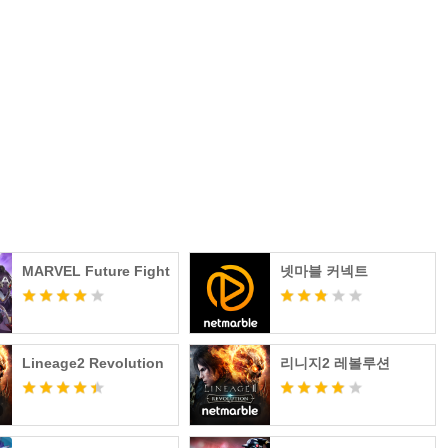
olicy/privacy_policy.asp?locale=ko
/web/koongyacm/policy
erms_of_service.asp?locale=ko
시 상담가능)
습니다.
MARVEL Future Fight
넷마블 커넥트
r 넷마블
Lineage2 Revolution
리니지2 레볼루션