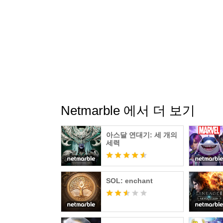
- 통신판매업 번호: 제 2014-서울구로-1028 호
- 개인정보 처리방침 : http://help.netmarble.com/p
- 서비스 운영 정책 : https://help.netmarble.com
- 이용약관 : http://help.netmarble.com/policy/t
- 고객센터: 1588-3995 (평일 오전9시~오후6
- 사업자 이메일 : netmarbles@igsinc.co.kr
*태블릿 기기에서도 원활히 플레이 하실 수 있
----
개발자 연락처 :
Netmarble 에서 더 보기
Netmarble
고객센터 연락처: 02-1588-3995
아스달 연대기: 세 개의
서울특별시 구로구 디지털로26길 38, G-Towe
세력
사업자 번호 : 105-87-64746
통신판매업 번호 : 제2014-서울구로-1028호
SOL: enchant