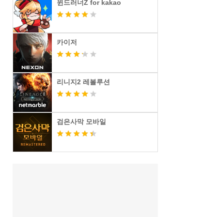
윈드러너Z for kakao
카이저
리니지2 레볼루션
검은사막 모바일