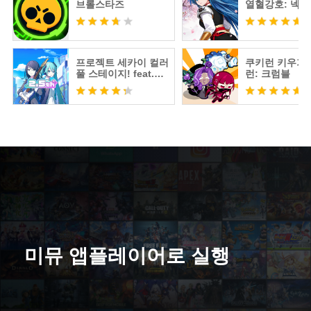
브롤스타즈
열혈강호: 넥
프로젝트 세카이 컬러
쿠키런 키우기 
풀 스테이지! feat.하
런: 크럼블
츠네 미쿠
미뮤 앱플레이어로 실행