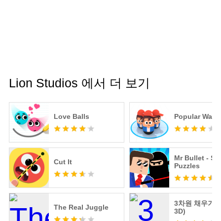
Lion Studios 에서 더 보기
Love Balls
Popular Wars
Mr Bullet - Sp
Cut It
Puzzles
3차원 채우기 (Fi
The Real Juggle
3D)