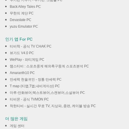
쿠키런 키우기 - 쿠키런: 크럼블 PC
Back Alley Tales PC
무한의 계단 PC
Devastate PC
yuzu Emulator PC
인기 앱 For PC
티비착 - 공식 TV CHAK PC
뷰가드 V4.0 PC
WePlay - 파티게임 PC
챔스티비 : 스포츠중계 해외축구중계 스포츠분석 PC
Amaranth10 PC
만세력 천을귀인 - 정통 만세력 PC
T map (티맵,T맵,내비게이션) PC
마루-만화뷰어,텍스트뷰어,스캔뷰어,소설뷰어 PC
티비몬 - 공식 TVMON PC
착한티비 - 실시간 무료 TV, 지상파, 종편, 케이블 방송 PC
더 많은 게임
게임 센터