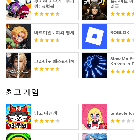
쿠키런 키우기 - 쿠키
블라이트 워 : 
런: 크럼블
리국
바르디안 : 피의 맹세
ROBLOX
Slow Mo Strik
그라나도 에스파다M
Knives in Tim
최고 게임
냥코 대전쟁
tentacle locke