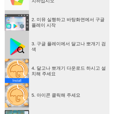
치하십시오
https://www.facebook.com/luckychangames
럭키찬 게임즈 네이버 카페
https://cafe.naver.com/rankinsignia
2. 미뮤 실행하고 바탕화면에서 구글
럭키찬 게임즈 유튜브
플레이 시작
https://www.youtube.com/channel/UCAGiF-
x_pn5GHEsvTcwvSNA
럭키찬 게임즈 인스타그램
3. 구글 플레이에서 달고나 뽀개기 검
https://www.instagram.com/luckychangames
색
----
개발자 연락처 :
+821023210593
4. 달고나 뽀개기 다운로드 하시고 설
치해 주세요
Install
5. 아이콘 클릭해 주세요