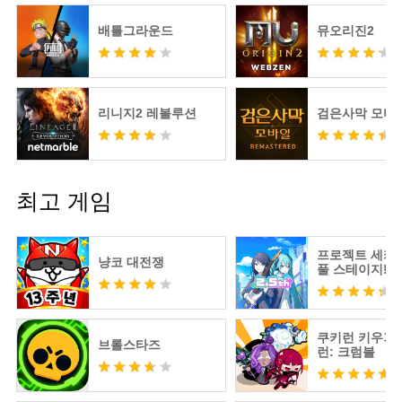
배틀그라운드
뮤오리진2
리니지2 레볼루션
검은사막 모바
최고 게임
프로젝트 세카
냥코 대전쟁
풀 스테이지! fe
츠네 미쿠
쿠키런 키우기 
브롤스타즈
런: 크럼블