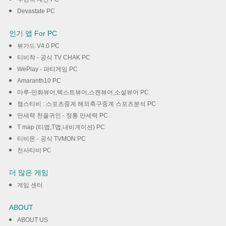
Devastate PC
인기 앱 For PC
뷰가드 V4.0 PC
티비착 - 공식 TV CHAK PC
WePlay - 파티게임 PC
Amaranth10 PC
마루-만화뷰어,텍스트뷰어,스캔뷰어,소설뷰어 PC
챔스티비 : 스포츠중계 해외축구중계 스포츠분석 PC
만세력 천을귀인 - 정통 만세력 PC
T map (티맵,T맵,내비게이션) PC
티비몬 - 공식 TVMON PC
천사티비 PC
더 많은 게임
게임 센터
ABOUT
ABOUT US