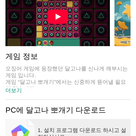
게임 정보
오징어 게임에 등장했던 달고나를 신나게 깨부시는
게임 입니다.
게임 “달고나 뽀개기”에서는 신중하게 뜯어낼 필요
가 없습니다.
더보기
그저 구슬로 신나게 두드리세요.
모양만 깔끔하게 남고 나머지는 시원하게 부서집니
다.
PC에 달고나 뽀개기 다운로드
지금 바로 시작하세요!
럭키찬의 SNS를 방문해주세요!
다양한 전략과 전술들이 공유되고 있습니다.
1. 설치 프로그램 다운로드 하시고 설
럭키찬 게임즈 페이스북