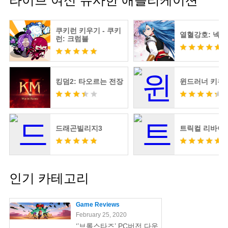
라이브 여신 유사한 애플리케이션
쿠키런 키우기 - 쿠키
열혈강호: 넥
런: 크럼블
킹덤2: 타오르는 전장
윈드러너 키우
드래곤빌리지3
트릭컬 리바이
인기 카테고리
Game Reviews
February 25, 2020
‘’브롤스타즈’ PC버전 다운