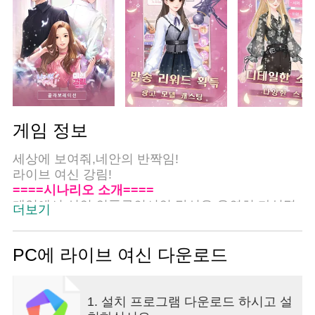
게임 정보
세상에 보여줘,네안의 반짝임!
라이브 여신 강림!
====시나리오 소개====
게임에서 신인 인플루언서인 당신은 우연히 다섯명
더보기
의 운명을 만나 함께 수많은 고난을 겪고 최고의 스
타가 된다.
메인 스토리뿐만 아니라 의상 코디 시스템에서 다양
PC에 라이브 여신 다운로드
한 스타일링을 체험해보세요! 한가한 주말엔 친구들
을 초대하여 [티타임]을 가져보세요~ 맛있는 음식과
수다는 언제나 즐겁습니다.이 외에도 파트너 모집,
1. 설치 프로그램 다운로드 하시고 설
달콤한 데이트 등 다양한 플레이가 당신을 기다리고