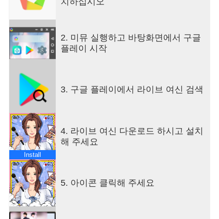
치하십시오
있습니다!
====게임 소개====
[독창적인 시스템]
2. 미뮤 실행하고 바탕화면에서 구글
라이브 방송, 합동 방송, 상업 파트너 등 독창적인 시
플레이 시작
스템을 통해 신인으로부터 라이브 퀸이 되는 꿈을
이루어 보세요.
[다양한 스타일링과 트렌디한 패션 코디]
다양한 의상 코디와 풍부한 스타일링,머리부터 발끝
3. 구글 플레이에서 라이브 여신 검색
까지 직접 코디하세요.멋진 제복 부터 청순한 캐쥬
얼 의상까지 전세계가 당신을 주목합니다.메이크업
도 잊지 마세요! 청순한 첫사랑 또는 섹시한 악마?
자유롭게 선택하세요.
4. 라이브 여신 다운로드 하시고 설치
[꽃미남과의 두근두근 데이트]
해 주세요
행운의 신의 사랑받는 당신은 하늘이 주는 아름다운
Install
운명을 선물받습니다.재벌,스타 … 5명의 미남과 새
로운 스토리를 써내려가세요.만나서 데이트를 하고
대화를 나누며 솔직한 감정을 체험해보세요.
5. 아이콘 클릭해 주세요
[최고의 팀과 함께 승승장구]
멤버를 모집하여 자신만의 팀을 만들고 사업을 발전
하세요.강력한 팀워크가 당신의 든든한 버팀목이 되