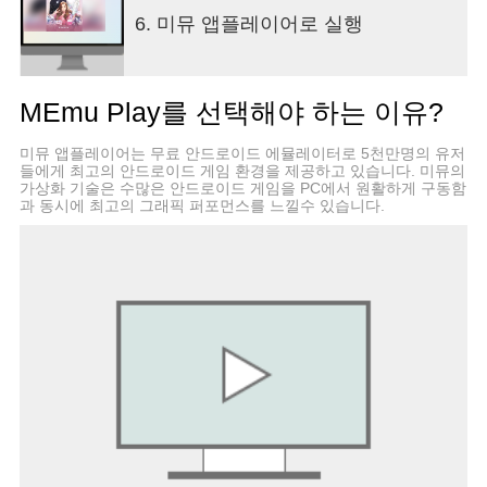
어주고, 곤란을 해결해줍니다.
6. 미뮤 앱플레이어로 실행
[신나는 여가활동 일과 삶을 동시에]
바쁜 일상 속 힐링이 빠져서는 안되겠죠. 꽃미남과
의 오붓한 티타임 ,신나는 쇼핑 ,도서관에서 보내는
MEmu Play를 선택해야 하는 이유?
독서타임.목적 없는 산책도 예상치 못한 서프라이즈
를 안겨줍니다.
미뮤 앱플레이어는 무료 안드로이드 에뮬레이터로 5천만명의 유저
[라이브 여신 공식 커뮤니티]
들에게 최고의 안드로이드 게임 환경을 제공하고 있습니다. 미뮤의
고객센터: livegoddess@acngames.com
가상화 기술은 수많은 안드로이드 게임을 PC에서 원활하게 구동함
네이버 카페: https://cafe.naver.com/livegoddess
과 동시에 최고의 그래픽 퍼포먼스를 느낄수 있습니다.
페이스 북: https://www.facebook.com/livegoddess
트위터: https://twitter.com/livegoddess_kr
유튜브: https://www.youtube.com/channel/UCEqr-
XYc46EmNb7h_4BdXcQ
[필수 접근 권한 안내]
참고사항:네트워크 연결이 필요한 게임입니다.
게임 데이터 저장 및 정상 이용을 위해 아래 권한이
필요합니다.
- 기기 사진 ,미디어,파일 액세스
- 휴대전화 상태 및 ID 읽기