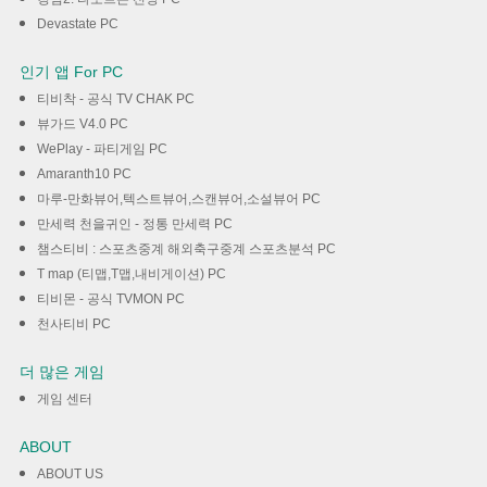
Devastate PC
인기 앱 For PC
티비착 - 공식 TV CHAK PC
뷰가드 V4.0 PC
WePlay - 파티게임 PC
Amaranth10 PC
마루-만화뷰어,텍스트뷰어,스캔뷰어,소설뷰어 PC
만세력 천을귀인 - 정통 만세력 PC
챔스티비 : 스포츠중계 해외축구중계 스포츠분석 PC
T map (티맵,T맵,내비게이션) PC
티비몬 - 공식 TVMON PC
천사티비 PC
더 많은 게임
게임 센터
ABOUT
ABOUT US