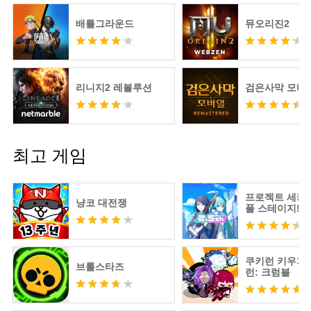
배틀그라운드
뮤오리진2
리니지2 레볼루션
검은사막 모바
최고 게임
프로젝트 세카
냥코 대전쟁
풀 스테이지! fe
츠네 미쿠
쿠키런 키우기 
브롤스타즈
런: 크럼블