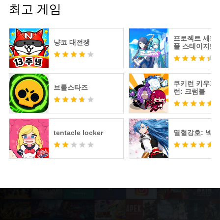
최고 게임
프로젝트 세카
냥코 대전쟁
풀 스테이지! fe
츠네 미쿠
쿠키런 키우기 
브롤스타즈
런: 크럼블
tentacle locker
열혈강호: 넥