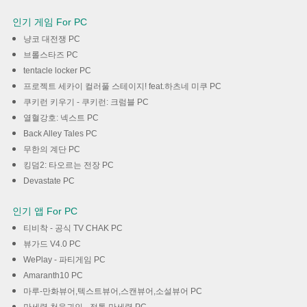
인기 게임 For PC
냥코 대전쟁 PC
브롤스타즈 PC
tentacle locker PC
프로젝트 세카이 컬러풀 스테이지! feat.하츠네 미쿠 PC
쿠키런 키우기 - 쿠키런: 크럼블 PC
열혈강호: 넥스트 PC
Back Alley Tales PC
무한의 계단 PC
킹덤2: 타오르는 전장 PC
Devastate PC
인기 앱 For PC
티비착 - 공식 TV CHAK PC
뷰가드 V4.0 PC
WePlay - 파티게임 PC
Amaranth10 PC
마루-만화뷰어,텍스트뷰어,스캔뷰어,소설뷰어 PC