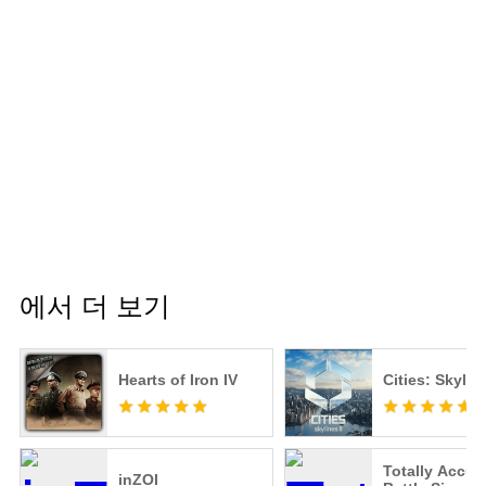
에서 더 보기
Hearts of Iron IV
Cities: Skyline
Totally Accur
inZOI