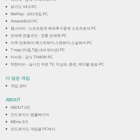
뷰가드 V4.0 PC
WePlay - 파티게임 PC
Amaranth10 PC
챔스티비 : 스포츠중계 해외축구중계 스포츠분석 PC
만세력 천을귀인 - 정통 만세력 PC
마루-만화뷰어,텍스트뷰어,스캔뷰어,소설뷰어 PC
T map (티맵,T맵,내비게이션) PC
티비몬 - 공식 TVMON PC
착한티비 - 실시간 무료 TV, 지상파, 종편, 케이블 방송 PC
더 많은 게임
게임 센터
ABOUT
ABOUT US
안드로이드 앱플레이어
MEmu 9.0
안드로이드 게임을 PC에서