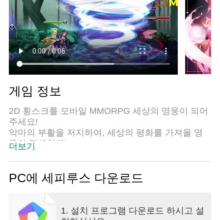
게임 정보
2D 횡스크롤 모바일 MMORPG 세상의 영웅이 되어
주세요!
악마의 부활을 저지하여, 세상의 평화를 가져올 영
웅이 탄생한다!
더보기
세피루스에 오신 것을 환영합니다.
PC에 세피루스 다운로드
■ 게임 소개
[끝 없는 성장을 경험하라]
성장은 간편하게 한계따윈 잊어라!
1. 설치 프로그램 다운로드 하시고 설
모험에서 얻은 재료로 최강의 무기를 만들어보세요!