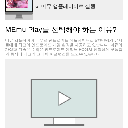
6. 미뮤 앱플레이어로 실행
■ 문의하기 및 커뮤니티
도움이 필요하신가요? 공식 포럼 게시판에 문의해
주시기 바랍니다.
MEmu Play를 선택해야 하는 이유?
공식 포럼에 가입하시면 최신 뉴스와 업데이트를 편
하게 받아보실 수 있습니다.
미뮤 앱플레이어는 무료 안드로이드 에뮬레이터로 5천만명의 유저
공식 포럼 :
들에게 최고의 안드로이드 게임 환경을 제공하고 있습니다. 미뮤의
가상화 기술은 수많은 안드로이드 게임을 PC에서 원활하게 구동함
■연락처
과 동시에 최고의 그래픽 퍼포먼스를 느낄수 있습니다.
주소 : 대구광역시 중구 동덕로 64-13, 2층(대봉동)
연락처: 053-716-0057
----
개발자 연락처 :
드림아이디어소프트 동구 동대구로 465,
1101~1104호(신천동, 대구스케일업허브)
동구, 대구광역시 41260
South Korea 1158600908 2019-대구동구-0063 본
인 직접 등록