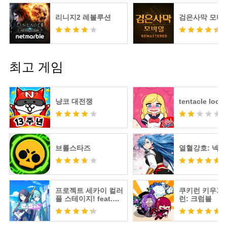
리니지2 레볼루션
검은사막 모바
최고 게임
냥코 대전쟁
tentacle locke
브롤스타즈
열혈강호: 넥
프로젝트 세카이 컬러
쿠키런 키우기 
풀 스테이지! feat.하
런: 크럼블
츠네 미쿠