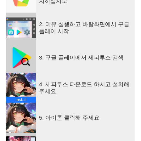
치하십시오
[모험을 함께할 동료]
난 혼자가 아니야! 동료를 모아 모험하라!
2. 미뮤 실행하고 바탕화면에서 구글
동료의 성장은 곧 나의 성장으로 이어집니다!
플레이 시작
[사람들과 협력하여 승리하라]
힘들땐 사람들과 함께!
승리하여 보상을 쟁취하세요!
3. 구글 플레이에서 세피루스 검색
[화려한 스킬과 액션감 넘치는 전투]
화려한 액션의 스킬 시스템!
4. 세피루스 다운로드 하시고 설치해
[최소 사양]
주세요
Android OS 4.1.0 이상, RAM 1GB 이상
Install
■서비스 약관 및 개인 정보 보호 정책
"본 게임을 다운로드하면, 본사의 서비스 약관 및 개
5. 아이콘 클릭해 주세요
인 정보 보호 정책에 동의한 것으로 간주합니다.
자세한 내용은 아래 주소에서 확인하실 수 있습니
다. "