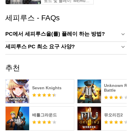
로드 및 플레이: MEmu
Play 와 함께하는 궁극의
게이밍 가이드
세피루스 - FAQs
PC에서 세피루스을(를) 플레이 하는 방법?
세피루스 PC 최소 요구 사양?
추천
Unknown Roy
Seven Knights
Battle
배틀그라운드
뮤오리진2