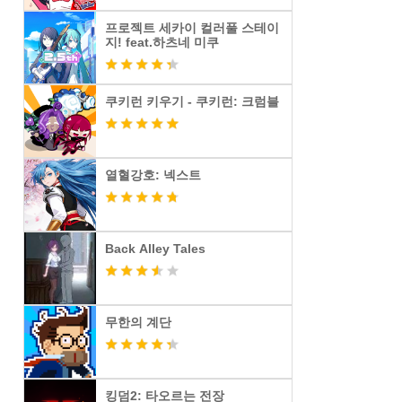
프로젝트 세카이 컬러풀 스테이
지! feat.하츠네 미쿠
쿠키런 키우기 - 쿠키런: 크럼블
열혈강호: 넥스트
Back Alley Tales
무한의 계단
킹덤2: 타오르는 전장