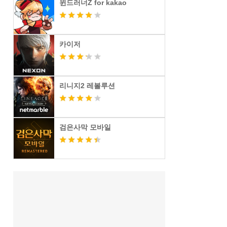
윈드러너Z for kakao
카이저
리니지2 레볼루션
검은사막 모바일