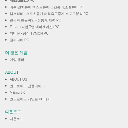
Amaranth10 PC
마루-만화뷰어,텍스트뷰어,스캔뷰어,소설뷰어 PC
챔스티비 : 스포츠중계 해외축구중계 스포츠분석 PC
만세력 천을귀인 - 정통 만세력 PC
T map (티맵,T맵,내비게이션) PC
티비몬 - 공식 TVMON PC
천사티비 PC
더 많은 게임
게임 센터
ABOUT
ABOUT US
안드로이드 앱플레이어
MEmu 9.0
안드로이드 게임을 PC에서
다운로드
다운로드