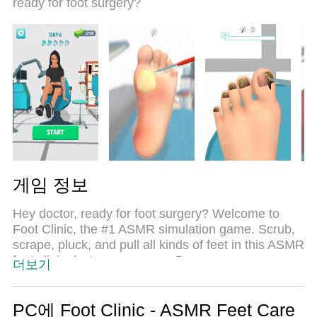
ready for foot surgery?
게임 정보
Hey doctor, ready for foot surgery? Welcome to
Foot Clinic, the #1 ASMR simulation game. Scrub,
scrape, pluck, and pull all kinds of feet in this ASMR
foot clinic doctor care game. Do surgery on
더보기
calluses, corns, ingrown toenails, and more. This
ASMR simulator will take your doctor skills to the
next level. Ready for surgery?
PC에 Foot Clinic - ASMR Feet Care