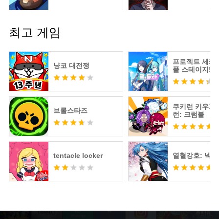
최고 게임
프로젝트 세카
냥코 대전쟁
풀 스테이지! fe
츠네 미쿠
쿠키런 키우기 
브롤스타즈
런: 크럼블
tentacle locker
열혈강호: 넥