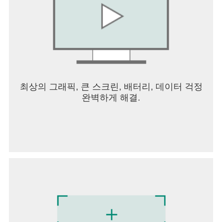
통해 가업을 키우며 수익을 거둬 보세요. 기본부터
시작해 차근차근 가게를 확장해 나가다 보면 눈에
보이는 성과를 얻을 수 있습니다. 작은 가게를 동네
에서 가장 수익성 좋은 이발소로 탈바꿈시켜 최고의
경영자가 되어 보세요!
특징
모든 유형의 플레이어를 위한 캐주얼하고 전략적인
게임플레이
최상의 그래픽, 큰 스크린, 배터리, 데이터 걱정
이야기 + 경영 게임
완벽하게 해결.
계속되는 도전 요소
다양한 머리 및 면도 스타일
여러 캐릭터와 상호 작용
잠금 해제할 수 있는 다양한 아이템
재미있는 3D 그래픽과 독특한 애니메이션
성공적인 가게 경영
나만의 러브스토리 잠금 해제