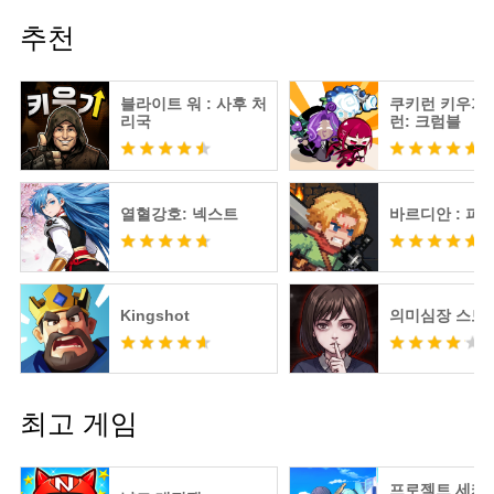
추천
블라이트 워 : 사후 처
쿠키런 키우기 
리국
런: 크럼블
열혈강호: 넥스트
바르디안 : 피
Kingshot
의미심장 스토
최고 게임
프로젝트 세카