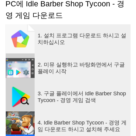
하는 까다로운 손님까지 만족할 수 있는 세련된 장
PC에 Idle Barber Shop Tycoon - 경
소로 가게를 변신시키세요.
영 게임 다운로드
가게를 운영하며 현명한 결정을 내려 사업을 확장해
나가야 합니다! 가게를 자신의 취향에 맞게 다시 꾸
미고 새 서비스를 도입하며 새로운 턱수염, 콧수염,
1. 설치 프로그램 다운로드 하시고 설
머리 모양을 선보여 평판과 위신을 드높이세요. 젤,
치하십시오
드라이어, 빗, 브러시, 칼, 염색약 같은 헤어스타일링
도구를 사용할 수 있습니다. 내가 내린 결정을 통해
캐릭터가 성장해 나가는 모습을 지켜보세요!
재미있는 이야기가 있는 경영 게임
2. 미뮤 실행하고 바탕화면에서 구글
방치형 게임을 플레이하며 주인공의 이야기를 따라
플레이 시작
가세요! 경영 게임이 제공하는 모든 것을 즐기며 이
발소에 방문하는 사람들의 이야기를 확인할 수 있습
니다. 어떤 캐릭터는 게임 진행에 도움이 되기도 하
3. 구글 플레이에서 Idle Barber Shop
죠.
Tycoon - 경영 게임 검색
다양한 캐릭터를 만나고 교류하세요!
이야기를 진행하며 새로운 캐릭터를 만나세요. 이들
의 도움을 받아 소박한 이발소를 동네에서 가장 힙
4. Idle Barber Shop Tycoon - 경영 게
한 장소로 바꿀 수 있습니다. 손님들과 얘기하고 손
임 다운로드 하시고 설치해 주세요
님들의 삶에 대해 알아 가며 친구를 사귀세요... 그러