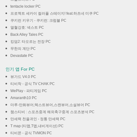
tentacle locker PC
프로젝트 세카이 컬러풀 스테이지! feat.하츠네 미쿠 PC
쿠키런 키우기 - 쿠키런: 크럼블 PC
열혈강호: 넥스트 PC
Back Alley Tales PC
킹덤2: 타오르는 전장 PC
무한의 계단 PC
Devastate PC
인기 앱 For PC
뷰가드 V4.0 PC
티비착 - 공식 TV CHAK PC
WePlay - 파티게임 PC
Amaranth10 PC
마루-만화뷰어,텍스트뷰어,스캔뷰어,소설뷰어 PC
챔스티비 : 스포츠중계 해외축구중계 스포츠분석 PC
만세력 천을귀인 - 정통 만세력 PC
T map (티맵,T맵,내비게이션) PC
티비몬 - 공식 TVMON PC