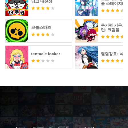
냥코 대전쟁
풀 스테이지! fe
츠네 미쿠
쿠키런 키우기 
브롤스타즈
런: 크럼블
tentacle locker
열혈강호: 넥