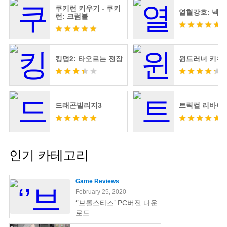
쿠키런 키우기 - 쿠키
열혈강호: 넥
런: 크럼블
킹덤2: 타오르는 전장
윈드러너 키우
드래곤빌리지3
트릭컬 리바이
인기 카테고리
Game Reviews
February 25, 2020
‘’브롤스타즈’ PC버전 다운
로드