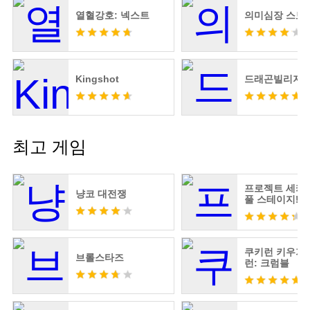
열혈강호: 넥스트
의미심장 스토
Kingshot
드래곤빌리지3
최고 게임
프로젝트 세카
냥코 대전쟁
풀 스테이지! fe
츠네 미쿠
쿠키런 키우기 
브롤스타즈
런: 크럼블