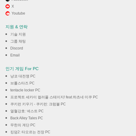
X
Youtube
지원 & 연락
기술 지원
그룹 채팅
Discord
Email
인기 게임 For PC
냥코 대전쟁 PC
브롤스타즈 PC
tentacle locker PC
프로젝트 세카이 컬러풀 스테이지! feat.하츠네 미쿠 PC
쿠키런 키우기 - 쿠키런: 크럼블 PC
열혈강호: 넥스트 PC
Back Alley Tales PC
무한의 계단 PC
킹덤2: 타오르는 전장 PC