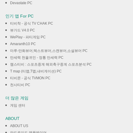
Devastate PC
인기 앱 For PC
티비착 - 공식 TV CHAK PC
뷰가드 V4.0 PC
WePlay - 파티게임 PC
Amaranth10 PC
마루-만화뷰어,텍스트뷰어,스캔뷰어,소설뷰어 PC
만세력 천을귀인 - 정통 만세력 PC
챔스티비 : 스포츠중계 해외축구중계 스포츠분석 PC
T map (티맵,T맵,내비게이션) PC
티비몬 - 공식 TVMON PC
천사티비 PC
더 많은 게임
게임 센터
ABOUT
ABOUT US
안드로이드 앱플레이어